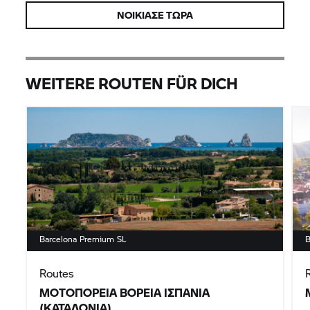
ΝΟΊΚΙΑΣΕ ΤΏΡΑ
WEITERE ROUTEN FÜR DICH
Barcelona Premium SL
B
Routes
ΜΟΤΟΠΟΡΕΊΑ ΒΌΡΕΙΑ ΙΣΠΑΝΊΑ
(ΚΑΤΑΛΟΝΊΑ)