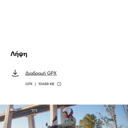
Λήψη
Διαδρομή GPX
GPX
|
104.69 KB