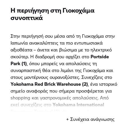
Η περιήγηση στη Γιοκοχάμα
συνοπτικά
Στην περιήγησή σου μέσα από τη Γιοκοχάμα στην
Ιαπωνία ανακαλύπτεις τα πιο εντυπωσιακά
αξιοθέατα – άνετα και βιώσιμα με το ηλεκτρικό
σκούτερ. Η διαδρομή σου αρχίζει στο
Portside
Park (1)
, όπου μπορείς να απολαύσεις τη
συναρπαστική θέα στο λιμάνι της Γιοκοχάμα και
στους μοντέρνους ουρανοξύστες. Συνεχίζεις στο
Yokohama Red Brick Warehouse (2)
, ένα ιστορικό
σημείο αναφοράς που σήμερα προσφέρεται για
shopping και γαστρονομικές απολαύσεις. Από
εκεί συνεχίζεις στο
Yokohama International
Passenger Terminal (3)
, όπου μπορείς να
απολαύσεις την πανοραμική θέα προς τον κόλπο
+ Συνέχεια ανάγνωσης
του Τόκιο και το λιμάνι. Η ανηφορική διαδρομή σε