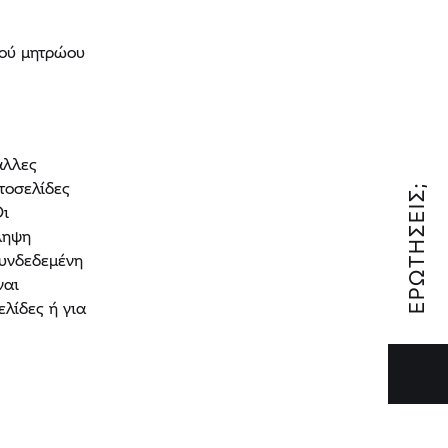
κού μητρώου
άλλες
στοσελίδες
ΕΡΩΤΉΣΕΙΣ;
Οι
ληψη
συνδεδεμένη
ναι
ελίδες ή για