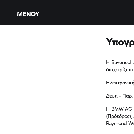
ΜΕΝΟΎ
Υπογ
Η Bayerisch
διαχειρίζετα
Ηλεκτρονική
Δευτ. - Παρ.
Η BMW AG εκ
(Πρόεδρος), 
Raymond Wi