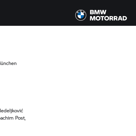
 München
edeljković
oachim Post,