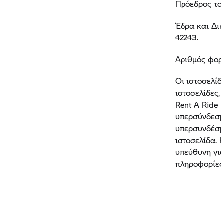
Πρόεδρος του
Έδρα και Δι
42243.
Αριθμός φο
Οι ιστοσελί
ιστοσελίδες,
Rent A Ride
υπερσύνδεσμ
υπερσυνδέσμ
ιστοσελίδα.
υπεύθυνη γι
πληροφορίες