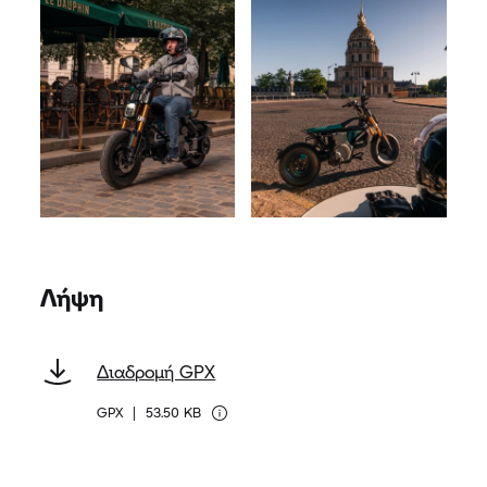
Λήψη
Διαδρομή GPX
GPX
|
53.50 KB