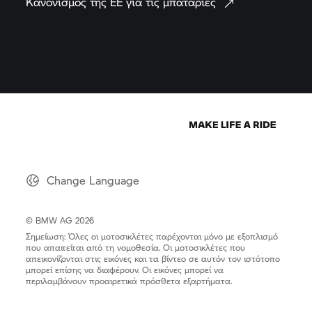
Κανονισμός της ΕΕ για τις
μπαταρίες
Change Language
© BMW AG 2026
Σημείωση: Όλες οι μοτοσικλέτες παρέχονται μόνο με εξοπλισμό
που απαιτείται από τη νομοθεσία. Οι μοτοσικλέτες που
απεικονίζονται στις εικόνες και τα βίντεο σε αυτόν τον ιστότοπο
μπορεί επίσης να διαφέρουν. Οι εικόνες μπορεί να
περιλαμβάνουν προαιρετικά πρόσθετα εξαρτήματα.