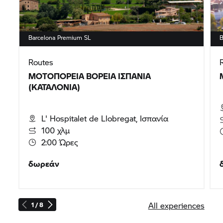
Barcelona Premium SL
B
Routes
ΜΟΤΟΠΟΡΕΊΑ ΒΌΡΕΙΑ ΙΣΠΑΝΊΑ
(ΚΑΤΑΛΟΝΊΑ)
L' Hospitalet de Llobregat, Ισπανία
100 χλμ
2:00 Ώρες
δωρεάν
All experiences
1 / 8