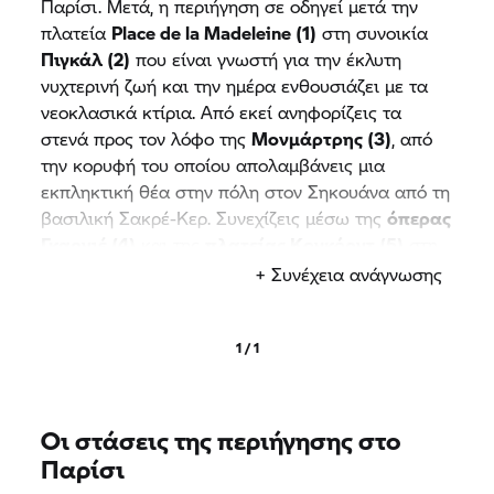
Παρίσι. Μετά, η περιήγηση σε οδηγεί μετά την
πλατεία
Place de la Madeleine (1)
στη συνοικία
Πιγκάλ (2)
που είναι γνωστή για την έκλυτη
νυχτερινή ζωή και την ημέρα ενθουσιάζει με τα
νεοκλασικά κτίρια. Από εκεί ανηφορίζεις τα
στενά προς τον λόφο της
Μονμάρτρης (3)
, από
την κορυφή του οποίου απολαμβάνεις μια
εκπληκτική θέα στην πόλη στον Σηκουάνα από τη
βασιλική Σακρέ-Κερ. Συνεχίζεις μέσω της
όπερας
Γκαρνιέ (4)
και της
πλατείας Κονκόρντ (5)
στη
Λεωφόρο των Ηλυσίων Πεδίων (6)
, στο τέλος
+ Συνέχεια ανάγνωσης
της οποίας σε περιμένει η γνωστή παγκοσμίως
Αψίδα του Θριάμβου (7)
με έναν μεγάλο κυκλικό
κόμβο. Με το ηλεκτρικό σκούτερ σου, δεν σε
1 / 1
απασχολεί καθόλου η κίνηση και συνεχίζεις προς
το
παλάτι Τροκαντερό (8)
και τον
Πύργο του
Άιφελ (9)
. Το γαλλικό σήμα κατατεθέν είναι
Οι στάσεις της περιήγησης στο
δικαίως ένας πραγματικός πόλος έλξης για τους
Παρίσι
τουρίστες και σε προσκαλεί για ένα μικρό πικνίκ,