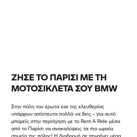
0 EUR
0 EUR
ΤΙΜΉ
0 EUR
0 EUR
ΑΦΑΊΡΕΣΗ
ΒΡΕΊΤΕ ΜΟΤΟΣΙΚΛΈΤΕΣ
Όλα τα μοντέλα |
14/08/2026 - 17/08/2026 |
ΖΉΣΕ ΤΟ ΠΑΡΊΣΙ ΜΕ ΤΗ
ΜΟΤΟΣΙΚΛΈΤΑ ΣΟΥ BMW
ΒΡΕΊΤΕ ΜΟΤΟΣΙΚΛΈΤΕΣ
Στην πόλη του έρωτα και της ελευθερίας
υπάρχουν απίστευτα πολλά να δεις – για αυτό
μπορείς στην περιήγηση με το
Rent A Ride
μέσα
από το Παρίσι να ανακαλύψεις τα πιο ωραία
σημεία της πόλης! Η διαδρομή σε πηγαίνει μέσα