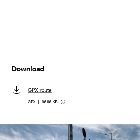
Download
GPX route
GPX
|
96.66 KB