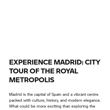
0 EUR
0 EUR
ΤΙΜΉ
0 EUR
0 EUR
ΑΦΑΊΡΕΣΗ
ΒΡΕΊΤΕ ΜΟΤΟΣΙΚΛΈΤΕΣ
Όλα τα μοντέλα |
14/08/2026 - 17/08/2026 |
EXPERIENCE MADRID: CITY
TOUR OF THE ROYAL
ΒΡΕΊΤΕ ΜΟΤΟΣΙΚΛΈΤΕΣ
METROPOLIS
Madrid is the capital of Spain and a vibrant centre
packed with culture, history, and modern elegance.
What could be more exciting than exploring the