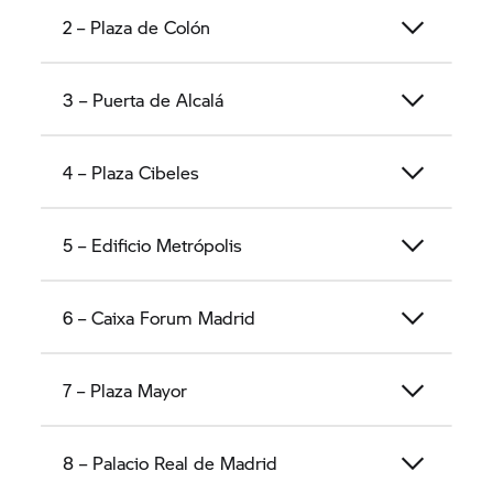
Spanish capital. This route connects all of the most
2 – Plaza de Colón
impressive sights to see in Madrid, and is best
enjoyed on the
BMW CE 02
or
BMW CE 02
.
3 – Puerta de Alcalá
4 – Plaza Cibeles
5 – Edificio Metrópolis
6 – Caixa Forum Madrid
7 – Plaza Mayor
8 – Palacio Real de Madrid