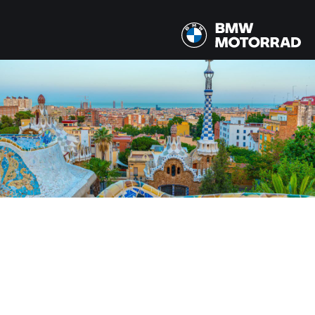
ΜΟΝΤΈΛΑ
Όλα τα μοντέλα
ΧΏΡΑ