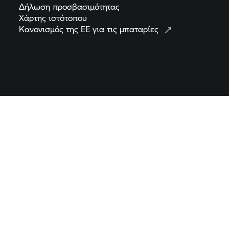
Δήλωση
προσβασιμότητας
Χάρτης
ιστότοπου
Κανονισμός της ΕΕ για τις
μπαταρίες
Change Language
© BMW AG 2026
Σημείωση: Όλες οι μοτοσικλέτες παρέχονται μόνο με εξοπλισμό
που απαιτείται από τη νομοθεσία. Οι μοτοσικλέτες που
απεικονίζονται στις εικόνες και τα βίντεο σε αυτόν τον ιστότοπο
μπορεί επίσης να διαφέρουν. Οι εικόνες μπορεί να