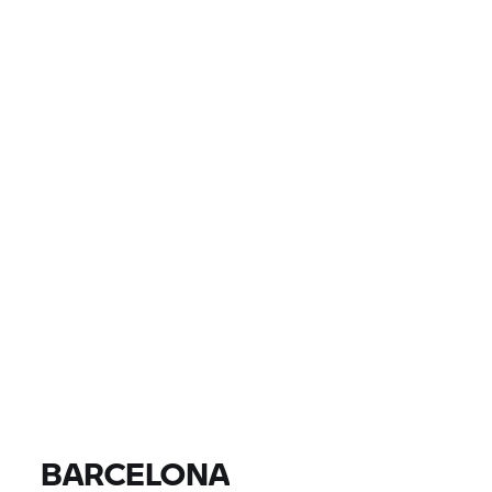
ΧΏΡΑ
ΤΟΠΟΘΕΣΊΑ, ΤΑΧΥΔΡΟΜΙΚΌΣ ΚΏΔΙΚΑΣ, ΈΜΠΟΡΟΣ
0 EUR
0 EUR
ΤΙΜΉ
0 EUR
0 EUR
ΑΦΑΊΡΕΣΗ
ΒΡΕΊΤΕ ΜΟΤΟΣΙΚΛΈΤΕΣ
Όλα τα μοντέλα |
14/08/2026 - 17/08/2026 |
BARCELONA
ΒΡΕΊΤΕ ΜΟΤΟΣΙΚΛΈΤΕΣ