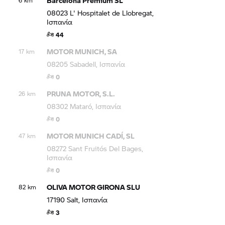
Barcelona Premium SL
6 km
08023 L' Hospitalet de Llobregat,
Ισπανία
44
MOTOR MUNICH, SA
17 km
08205 Sabadell, Ισπανία
0
PRUNA MOTOR, S.L.
26 km
08302 Mataró, Ισπανία
0
MOTOR MUNICH CADÍ, SL
47 km
08272 Sant Fruitós Del Bages,
Ισπανία
0
OLIVA MOTOR GIRONA SLU
82 km
17190 Salt, Ισπανία
3