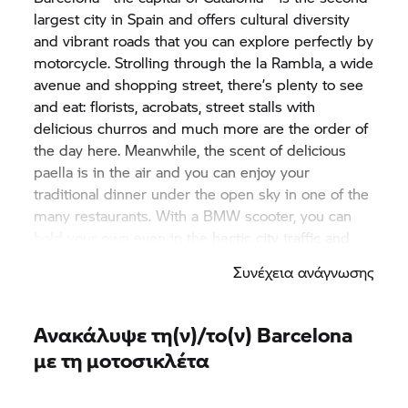
largest city in Spain and offers cultural diversity
and vibrant roads that you can explore perfectly by
motorcycle. Strolling through the la Rambla, a wide
avenue and shopping street, there’s plenty to see
and eat: florists, acrobats, street stalls with
delicious churros and much more are the order of
the day here. Meanwhile, the scent of delicious
paella is in the air and you can enjoy your
traditional dinner under the open sky in one of the
many restaurants. With a BMW scooter, you can
hold your own even in the hectic city traffic and
always find a suitable parking space quickly. Visit
Συνέχεια ανάγνωσης
world-famous sights such as the Sagrada Familia
and many other buildings designed by artist
Antoni Gaudi. He was one of the most prominent
Ανακάλυψε τη(ν)/το(ν) Barcelona
representatives of modernism, a form of Art
με τη μοτοσικλέτα
Nouveau that originated in Barcelona. On a
scooter, you’ll be able to see all the things that