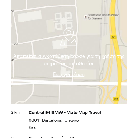
make this coastal city so special.
Απαιτείται συγκατάθεση cookie για τη χρήση της
υπηρεσίας τοποθεσίας.
Ενεργοποίηση
Control 94 BMW - Moto Map Travel
2 km
08011 Barcelona, Ισπανία
5