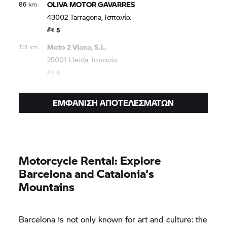
OLIVA MOTOR GAVARRES
86 km
43002 Tarragona, Ισπανία
5
Moto 2 Viana, S.L.
131 km
25001 Lleida, Ισπανία
0
ΕΜΦΆΝΙΣΗ ΑΠΟΤΕΛΕΣΜΆΤΩΝ
Motorcycle Rental: Explore
Barcelona and Catalonia’s
Mountains
Barcelona is not only known for art and culture: the