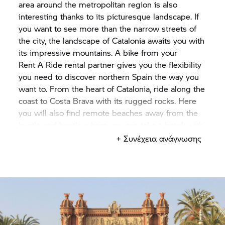
area around the metropolitan region is also
interesting thanks to its picturesque landscape. If
you want to see more than the narrow streets of
the city, the landscape of Catalonia awaits you with
its impressive mountains. A bike from your
Rent A Ride
rental partner gives you the flexibility
you need to discover northern Spain the way you
want to. From the heart of Catalonia, ride along the
coast to Costa Brava with its rugged rocks. Here
you will also find remote beaches away from the
hustle and bustle where you can take a break with
your motorcycle. Or head off to the hinterland of
+ Συνέχεια ανάγνωσης
Barcelona, where the impressive Montserrat
sandstone mountains rise majestically from the
ground. The panoramic road of the ten-kilometre
mountain chain with its curves is a dream for
motorbike fans. If you can't get enough of steep
mountain roads, you can also go on a multi-day
tour through the Pyrenees from Barcelona.