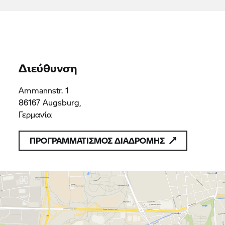
προϊόντα ή υπηρεσίες που συμμορφώνονται με τις
ισχύουσες διατάξεις του δικαίου της Ένωσης
Reisacher Augsburg GmbH
HRB 21905
HRB 21905
Διεύθυνση
Ammannstr. 1
86167 Augsburg,
Γερμανία
ΠΡΟΓΡΑΜΜΑΤΙΣΜΟΣ ΔΙΑΔΡΟΜΗΣ