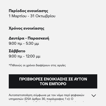
Περίοδος ενοικίασης
1 Μαρτίου - 31 Οκτωβρίου
Χρόνος ενοικίασης
Δευτέρα - Παρασκευή
9:00 πμ - 5:30 μμ
Σάββατο
9:00 πμ - 12:00 μμ
*Πιθανώς οι χρόνοι διαφέρουν στις αργίες
ΠΡΟΣΦΟΡΈΣ ΕΝΟΙΚΊΑΣΗΣ ΣΕ ΑΥΤΌΝ
ΤΟΝ ΈΜΠΟΡΟ
Αυτοπιστοποίηση σύμφωνα με τον νόμο περί ψηφιακών
υπηρεσιών (DSA άρθρο 30, παράγραφος 1 ε): Ο
συνεργάτης
Rent A Ride
επιβεβαιώνει ότι προσφέρει μόνο