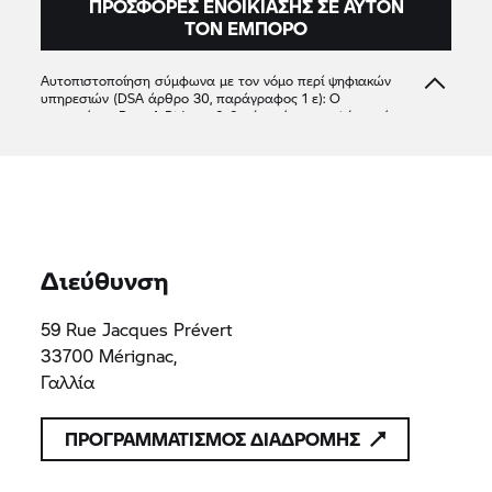
ΠΡΟΣΦΟΡΈΣ ΕΝΟΙΚΊΑΣΗΣ ΣΕ ΑΥΤΌΝ
ΤΟΝ ΈΜΠΟΡΟ
Αυτοπιστοποίηση σύμφωνα με τον νόμο περί ψηφιακών
υπηρεσιών (DSA άρθρο 30, παράγραφος 1 ε): Ο
συνεργάτης
Rent A Ride
επιβεβαιώνει ότι προσφέρει μόνο
προϊόντα ή υπηρεσίες που συμμορφώνονται με τις
ισχύουσες διατάξεις του δικαίου της Ένωσης
PREFERENCE 33
802455469
802455469
Διεύθυνση
59 Rue Jacques Prévert
33700 Mérignac,
Γαλλία
ΠΡΟΓΡΑΜΜΑΤΙΣΜΟΣ ΔΙΑΔΡΟΜΗΣ