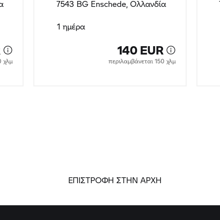
α
7543 BG Enschede, Ολλανδία
1 ημέρα
R
140 EUR
0 χλμ
περιλαμβάνεται 150 χλμ
ΕΠΙΣΤΡΟΦΗ ΣΤΗΝ ΑΡΧΗ