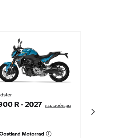
dster
Sport
900 R
- 2027
F 900 XR
περισσότερα
περ
Oostland Motorrad
Oostland Moto