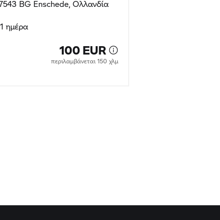
7543 BG Enschede, Ολλανδία
7543 BG Ensch
1 ημέρα
1 ημέρα
100 EUR
περιλαμβάνεται 150 χλμ
πε