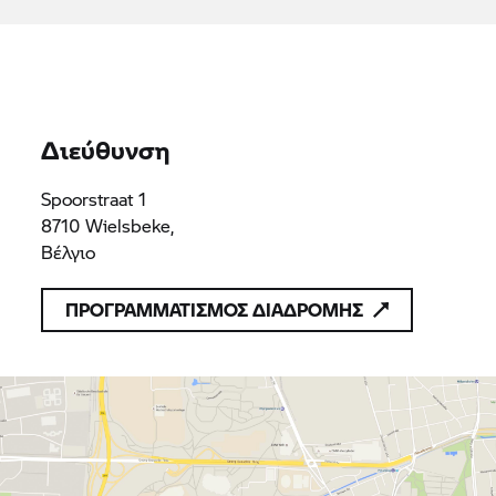
προϊόντα ή υπηρεσίες που συμμορφώνονται με τις
ισχύουσες διατάξεις του δικαίου της Ένωσης
Motorsport Mabbe BVBA
0462893502
0462893502
Διεύθυνση
Spoorstraat 1
8710 Wielsbeke,
Βέλγιο
ΠΡΟΓΡΑΜΜΑΤΙΣΜΟΣ ΔΙΑΔΡΟΜΗΣ