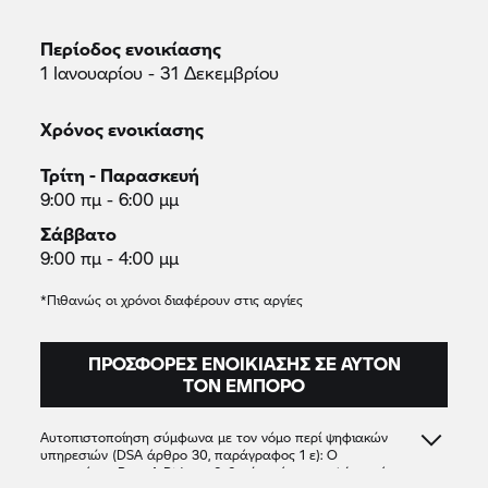
Περίοδος ενοικίασης
1 Ιανουαρίου - 31 Δεκεμβρίου
Χρόνος ενοικίασης
Τρίτη - Παρασκευή
9:00 πμ - 6:00 μμ
Σάββατο
9:00 πμ - 4:00 μμ
*Πιθανώς οι χρόνοι διαφέρουν στις αργίες
ΠΡΟΣΦΟΡΈΣ ΕΝΟΙΚΊΑΣΗΣ ΣΕ ΑΥΤΌΝ
ΤΟΝ ΈΜΠΟΡΟ
Αυτοπιστοποίηση σύμφωνα με τον νόμο περί ψηφιακών
υπηρεσιών (DSA άρθρο 30, παράγραφος 1 ε): Ο
συνεργάτης
Rent A Ride
επιβεβαιώνει ότι προσφέρει μόνο