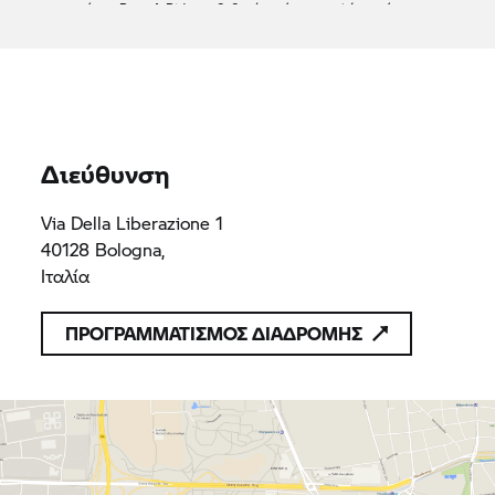
συνεργάτης
Rent A Ride
επιβεβαιώνει ότι προσφέρει μόνο
προϊόντα ή υπηρεσίες που συμμορφώνονται με τις
ισχύουσες διατάξεις του δικαίου της Ένωσης
MOTORFELSINEA SRL
04272860372
04272860372
Διεύθυνση
Via Della Liberazione 1
40128 Bologna,
Ιταλία
ΠΡΟΓΡΑΜΜΑΤΙΣΜΟΣ ΔΙΑΔΡΟΜΗΣ