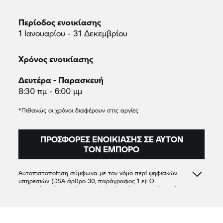
Περίοδος ενοικίασης
1 Ιανουαρίου - 31 Δεκεμβρίου
Χρόνος ενοικίασης
Δευτέρα - Παρασκευή
8:30 πμ - 6:00 μμ
*Πιθανώς οι χρόνοι διαφέρουν στις αργίες
ΠΡΟΣΦΟΡΈΣ ΕΝΟΙΚΊΑΣΗΣ ΣΕ ΑΥΤΌΝ
ΤΟΝ ΈΜΠΟΡΟ
Αυτοπιστοποίηση σύμφωνα με τον νόμο περί ψηφιακών
υπηρεσιών (DSA άρθρο 30, παράγραφος 1 ε): Ο
συνεργάτης
Rent A Ride
επιβεβαιώνει ότι προσφέρει μόνο
προϊόντα ή υπηρεσίες που συμμορφώνονται με τις
ισχύουσες διατάξεις του δικαίου της Ένωσης
Horizon Ride
85379308100029
85379308100029