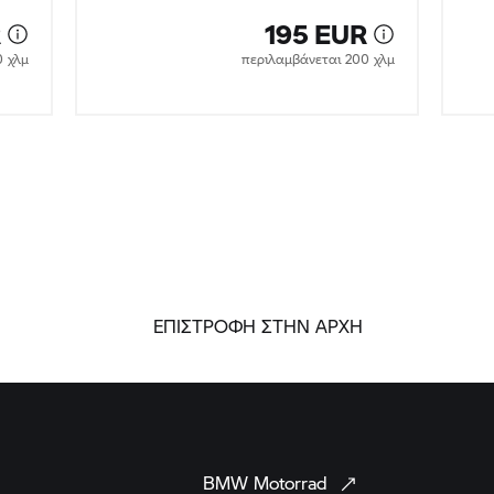
BMW
Motorrad
BMW Motorrad
μηχανοκίνητα
αθλήματα
BMW Motorrad
Αρχές
BMW Motorrad
κόσμος
Οχήματα
BMW
MINI
BMW
Group
Μουσείο
BMW