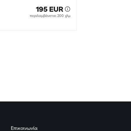
Επικοινωνία
Συχνές
ερωτήσεις
Cookies
Πολιτική
Απορρήτου
Υπογραφή
Γενικοί όροι
συναλλαγών
Πράξη για τις Ψηφιακές
Υπηρεσίες
Κανονισμός για την ασφάλεια των
προϊόντων
Δήλωση
προσβασιμότητας
Χάρτης
ιστότοπου
Κανονισμός της ΕΕ για τις
μπαταρίες