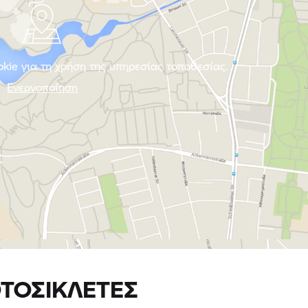
ΤΟΣΙΚΛΈΤΕΣ
Adventure
Adv
R 1300 GS
R 
ADVENTURE
περισσότερα
πε
Carteni Spa
26900 LODI, Ιταλία