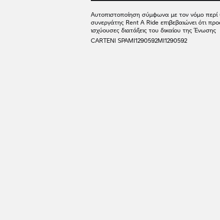
Αυτοπιστοποίηση σύμφωνα με τον νόμο περί
συνεργάτης
Rent A Ride
επιβεβαιώνει ότι προ
ισχύουσες διατάξεις του δικαίου της Ένωσης
CARTENI SPA
MI1290592
MI1290592