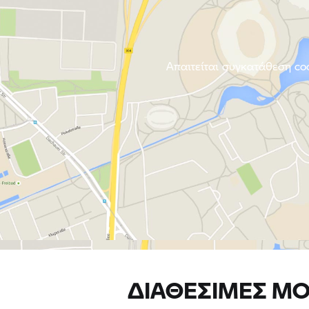
ΔΙΑΘΈΣΙΜΕΣ ΜΟ
Sport
S 1000 XR
περισσότερα
Carteni Spa
26900 LODI, Ιταλία