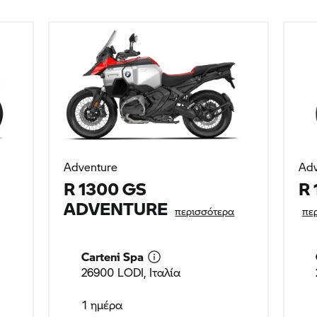
1 ημέρα
R
195 EUR
0 χλμ
περιλαμβάνεται 200 χλμ
ΕΠΙΣΤΡΟΦΗ ΣΤΗΝ ΑΡΧΗ