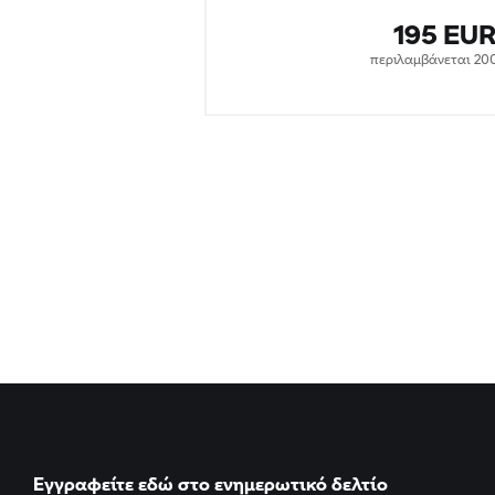
Εγγραφείτε εδώ στο ενημερωτικό δελτίο
ΜΕΙΝΕΤΕ ΕΝΗΜΕΡΩΜΕΝΟΙ
Facebook
X
Youtube
Instagram
Pinterest
TikTok
Spotify