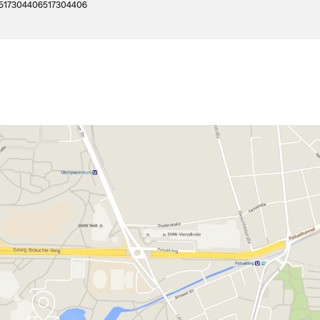
517304406
517304406