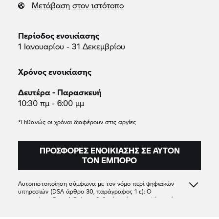
Μετάβαση στον ιστότοπο
Περίοδος ενοικίασης
1 Ιανουαρίου - 31 Δεκεμβρίου
Χρόνος ενοικίασης
Δευτέρα - Παρασκευή
10:30 πμ - 6:00 μμ
*Πιθανώς οι χρόνοι διαφέρουν στις αργίες
ΠΡΟΣΦΟΡΈΣ ΕΝΟΙΚΊΑΣΗΣ ΣΕ ΑΥΤΌΝ
ΤΟΝ ΈΜΠΟΡΟ
Αυτοπιστοποίηση σύμφωνα με τον νόμο περί ψηφιακών
υπηρεσιών (DSA άρθρο 30, παράγραφος 1 ε): Ο
συνεργάτης
Rent A Ride
επιβεβαιώνει ότι προσφέρει μόνο
προϊόντα ή υπηρεσίες που συμμορφώνονται με τις
ισχύουσες διατάξεις του δικαίου της Ένωσης