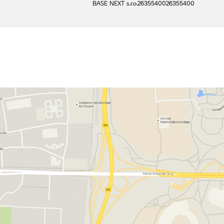
BASE NEXT s.r.o.
26355400
26355400