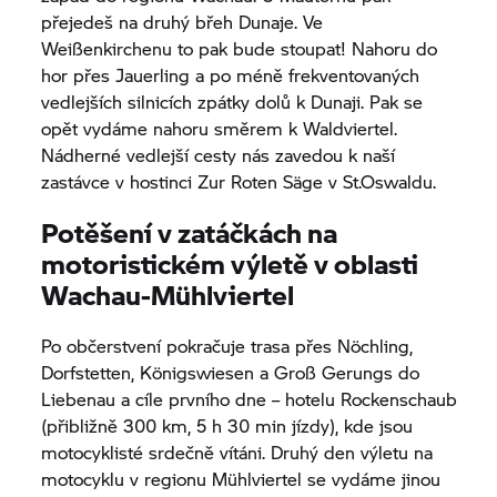
přejedeš na druhý břeh Dunaje. Ve
Weißenkirchenu to pak bude stoupat! Nahoru do
hor přes Jauerling a po méně frekventovaných
vedlejších silnicích zpátky dolů k Dunaji. Pak se
opět vydáme nahoru směrem k Waldviertel.
Nádherné vedlejší cesty nás zavedou k naší
zastávce v hostinci Zur Roten Säge v St.Oswaldu.
Potěšení v zatáčkách na
motoristickém výletě v oblasti
Wachau-Mühlviertel
Po občerstvení pokračuje trasa přes Nöchling,
Dorfstetten, Königswiesen a Groß Gerungs do
Liebenau a cíle prvního dne – hotelu Rockenschaub
(přibližně 300 km, 5 h 30 min jízdy), kde jsou
motocyklisté srdečně vítáni. Druhý den výletu na
motocyklu v regionu Mühlviertel se vydáme jinou