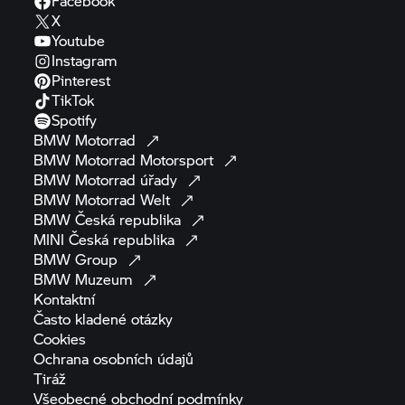
Facebook
X
Youtube
Instagram
Pinterest
TikTok
Spotify
BMW
Motorrad
BMW Motorrad
Motorsport
BMW Motorrad
úřady
BMW Motorrad
Welt
BMW Česká
republika
MINI Česká
republika
BMW
Group
BMW
Muzeum
Kontaktní
Často kladené
otázky
Cookies
Ochrana osobních
údajů
Tiráž
Všeobecné obchodní
podmínky