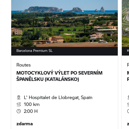
Barcelona Premium SL
K
Routes
MOTOCYKLOVÝ VÝLET PO SEVERNÍM
ŠPANĚLSKU (KATALÁNSKO)
L' Hospitalet de Llobregat, Spain
100 km
2:00 H
zdarma