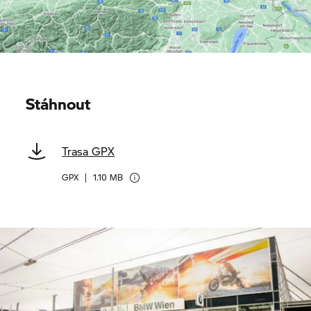
Stáhnout
Trasa GPX
GPX
|
1.10 MB