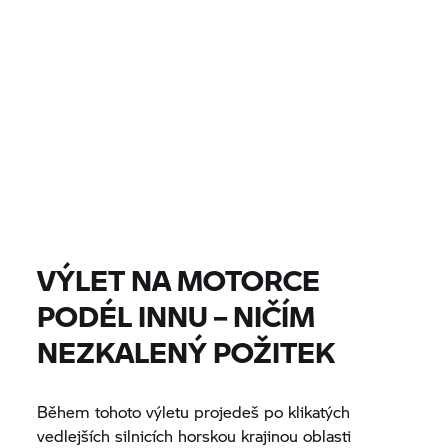
0 EUR
0 EUR
CENA
0 EUR
0 EUR
VZDÁLENOST
NAJÍT MOTOCYKLY
Všechny modely |
07.08.2026 - 10.08.2026 |
VÝLET NA MOTORCE
PODÉL INNU – NIČÍM
NAJÍT MOTOCYKLY
NEZKALENÝ POŽITEK
Během tohoto výletu projedeš po klikatých
vedlejších silnicích horskou krajinou oblasti