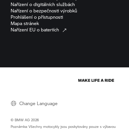
Nařízení o digitálních
službách
Nařízení o bezpečnosti
výrobků
Prohlášení o
přístupnosti
Mapa
stránek
Nařízení EU o
bateriích
Change Language
© BMW AG 2026
Poznámka: Všechny motocykly jsou poskytovány pouze s výbavou