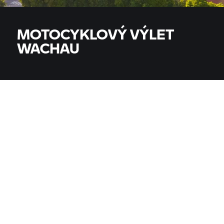
MOTOCYKLOVÝ VÝLET
WACHAU
MODELY
Všechny modely
ZEMĚ
ZEMĚ
MĚSTO, PSČ, PRODEJCE