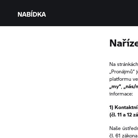
NABÍDKA
Naříze
Na stránkác
„Pronájmů“ j
platformu v
„my“
,
„nás/
informace:
1) Kontaktní
(čl. 11 a 12 
Naše ústředn
čl. 61 zákona