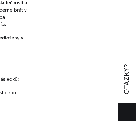
skutečnosti a
budeme brát v
oba
cí:
ředloženy v
OTÁZKY?
následků;
ekt nebo