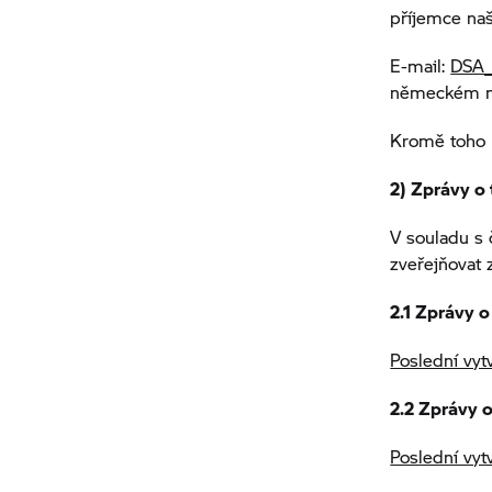
příjemce naši
E-mail:
DSA_
německém ne
Kromě toho n
2) Zprávy o 
V souladu s 
zveřejňovat 
2.1 Zprávy 
Poslední vyt
2.2 Zprávy 
Poslední vyt