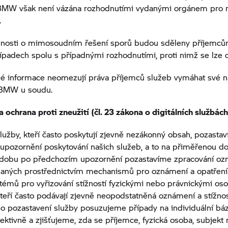
BMW však není vázána rozhodnutími vydanými orgánem pro
.
bnosti o mimosoudním řešení sporů budou sděleny příjemcům
ípadech spolu s případnými rozhodnutími, proti nimž se lze o
é informace neomezují práva příjemců služeb vymáhat své n
 BMW u soudu.
a ochrana proti zneužití (čl. 23 zákona o digitálních službách
užby, kteří často poskytují zjevně nezákonný obsah, pozasta
pozornění poskytování našich služeb, a to na přiměřenou do
dobu po předchozím upozornění pozastavíme zpracování oz
odaných prostřednictvím mechanismů pro oznámení a opatřen
stémů pro vyřizování stížností fyzickými nebo právnickými o
 kteří často podávají zjevně neopodstatněná oznámení a stížnos
o pozastavení služby posuzujeme případy na individuální bázi
jektivně a zjišťujeme, zda se příjemce, fyzická osoba, subjekt