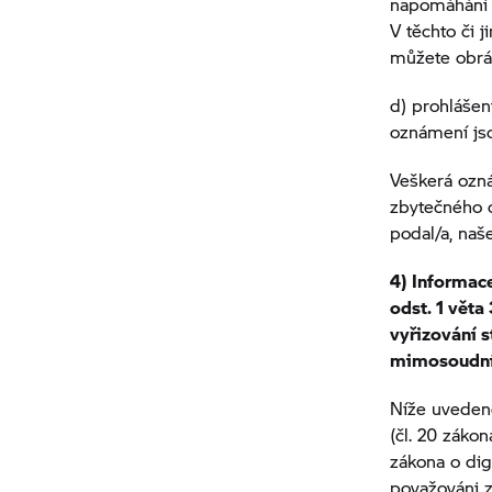
napomáhání č
V těchto či 
můžete obrát
d) prohlášen
oznámení jso
Veškerá ozná
zbytečného 
podal/a, na
4) Informac
odst. 1 věta
vyřizování s
mimosoudního
Níže uvedené
(čl. 20 záko
zákona o dig
považováni z