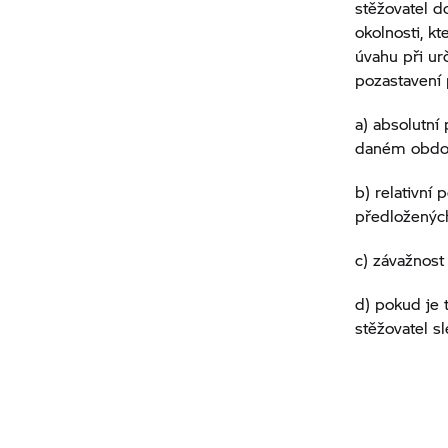
stěžovatel d
okolnosti, k
úvahu při ur
pozastavení 
a) absolutní
daném obdo
b) relativní
předloženýc
c) závažnost
d) pokud je 
stěžovatel sl