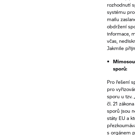
rozhodnutí s
systému pro 
mailu zasla
obdržení spo
informace, m
včas, nedisk
Jakmile přij
Mimosoud
sporů:
Pro řešení s
pro vyřizová
sporu u tzv.
čl. 21 zákon
sporů jsou n
státy EU a 
přezkoumáva
s orgánem p