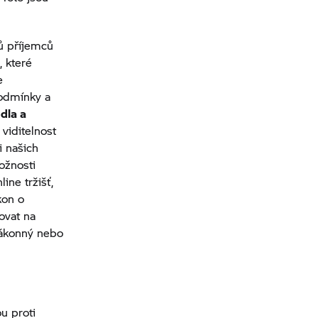
ů příjemců
, které
e
odmínky a
dla a
viditelnost
i našich
ožnosti
ine tržišť,
kon o
ovat na
zákonný nebo
u proti