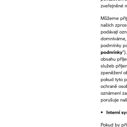
zveřejněné 
Můžeme přijm
našich zpros
podávají oz
domníváme, 
podmínky pou
podmínky
“)
obsahu příje
služeb příje
zpeněžení ob
pokud tyto p
ochraně oso
oznámení za
porušuje naš
Interní s
Pokud by pří