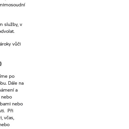
 mimosoudní
 služby, v
dvolat.
ároky vůči
)
víme po
bu. Dále na
námení a
í nebo
sobami nebo
ti. Při
, včas,
 nebo