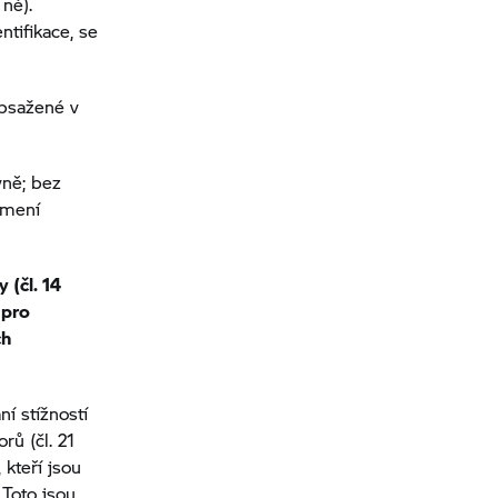
ně).
ntifikace, se
obsažené v
vně; bez
ámení
 (čl. 14
 pro
ch
í stížností
rů (čl. 21
kteří jsou
 Toto jsou