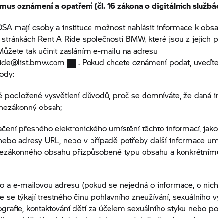
us oznámení a opatření (čl. 16 zákona o digitálních službá
 DSA mají osoby a instituce možnost nahlásit informace k obs
 stránkách
Rent A Ride
společnosti BMW, které jsou z jejich 
 Můžete tak učinit zasláním e-mailu na adresu
ide@list.bmw.com
. Pokud chcete oznámení podat, uveďt
body:
ě podložené vysvětlení důvodů, proč se domníváte, že daná 
 nezákonný obsah;
ačení přesného elektronického umístění těchto informací, jako
nebo adresy URL, nebo v případě potřeby další informace um
i nezákonného obsahu přizpůsobené typu obsahu a konkrétním
o a e-mailovou adresu (pokud se nejedná o informace, o nich
e se týkají trestného činu pohlavního zneužívání, sexuálního v
grafie, kontaktování dětí za účelem sexuálního styku nebo p