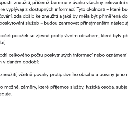
opustil zneužití, přičemž bereme v úvahu všechny relevantní 
teré vyplývají z dostupných informací. Tyto okolnosti – které 
čování, zda došlo ke zneužití a jaká by měla být přiměřená d
poskytování služeb – budou zahrnovat přinejmenším následují
 počet položek se zjevně protiprávním obsahem, které byly p
bí;
 podíl celkového počtu poskytnutých informací nebo oznámení
h v daném období;
 zneužití, včetně povahy protiprávního obsahu a povahy jeho 
to možné, záměry, které příjemce služby, fyzická osoba, subj
eduje.