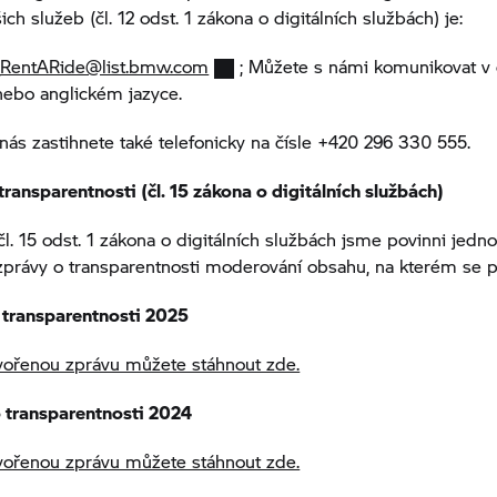
ch služeb (čl. 12 odst. 1 zákona o digitálních službách) je:
RentARide@list.bmw.com
; Můžete s námi komunikovat v 
bo anglickém jazyce.
ás zastihnete také telefonicky na čísle +420 296 330 555.
transparentnosti (čl. 15 zákona o digitálních službách)
čl. 15 odst. 1 zákona o digitálních službách jsme povinni jedn
zprávy o transparentnosti moderování obsahu, na kterém se p
o transparentnosti 2025
vořenou zprávu můžete stáhnout zde.
o transparentnosti 2024
vořenou zprávu můžete stáhnout zde.