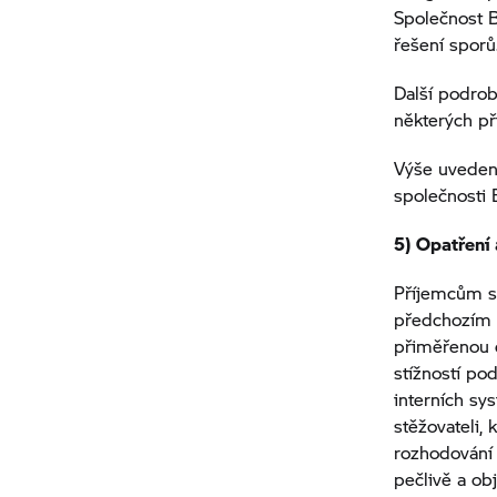
Společnost 
řešení sporů
Další podro
některých př
Výše uveden
společnosti
5) Opatření 
Příjemcům sl
předchozím u
přiměřenou 
stížností p
interních sy
stěžovateli,
rozhodování 
pečlivě a ob