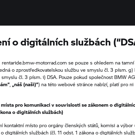
ní o digitálních službách (“DS
h rentaride.bmw-motorrad.com se pouze s ohledem na tamní
edná o zprostředkovatelskou službu ve smyslu čl. 3 písm. g)
e smyslu čl. 3 písm. i) DSA. Pouze pokud společnost BMW AG
nám“
,
„náš (naši)“
) na této webové stránce nabízí, platí pro ni
 místa pro komunikaci v souvislosti se zákonem o digitální
zákona o digitálních službách)
í kontaktní místo pro orgány členských států, komisi a výbor
 o digitálních službách (čl. 11 odst. 1 zákona o digitálních služ