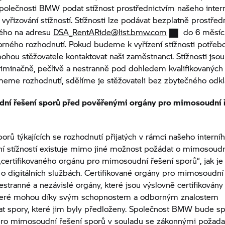
polečnosti BMW podat stížnost prostřednictvím našeho inter
vyřizování stížností. Stížnosti lze podávat bezplatně prostřed
ného na adresu
DSA_RentARide@list.bmw.com
do 6 měsíc
rného rozhodnutí. Pokud budeme k vyřízení stížnosti potřebo
ohou stěžovatele kontaktovat naši zaměstnanci. Stížnosti jsou
riminačně, pečlivě a nestranně pod dohledem kvalifikovaných
meme rozhodnutí, sdělíme je stěžovateli bez zbytečného odkl
ní řešení sporů před pověřenými orgány pro mimosoudní 
porů týkajících se rozhodnutí přijatých v rámci našeho intern
ní stížností existuje mimo jiné možnost požádat o mimosoudn
 „certifikovaného orgánu pro mimosoudní řešení sporů“, jak je
a o digitálních službách. Certifikované orgány pro mimosoudní
estranné a nezávislé orgány, které jsou výslovně certifikován
které mohou díky svým schopnostem a odborným znalostem
t spory, které jim byly předloženy. Společnost BMW bude sp
ro mimosoudní řešení sporů v souladu se zákonnými požada