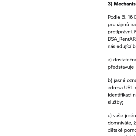
3) Mechanism
Podle čl. 16
pronájmů na
protiprávní.
DSA_RentAR
následující 
a) dostatečn
představuje
b) jasné ozn
adresa URL 
identifikac
služby;
c) vaše jmén
domníváte, ž
dětské porno