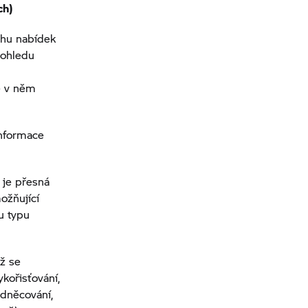
ch)
ahu nabídek
pohledu
e v něm
informace
 je přesná
ožňující
u typu
ž se
ykořisťování,
odněcování,