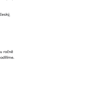
český,
ou ročně
odílíme.