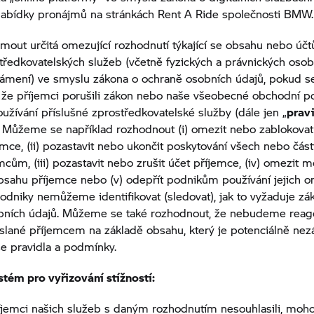
nabídky pronájmů na stránkách
Rent A Ride
společnosti BMW.
out určitá omezující rozhodnutí týkající se obsahu nebo účt
tředkovatelských služeb (včetně fyzických a právnických osob
námení) ve smyslu zákona o ochraně osobních údajů, pokud s
že příjemci porušili zákon nebo naše všeobecné obchodní p
žívání příslušné zprostředkovatelské služby (dále jen „
pravi
. Můžeme se například rozhodnout (i) omezit nebo zablokovat 
mce, (ii) pozastavit nebo ukončit poskytování všech nebo část
mcům, (iii) pozastavit nebo zrušit účet příjemce, (iv) omezit m
sahu příjemce nebo (v) odepřít podnikům používání jejich onl
odniky nemůžeme identifikovat (sledovat), jak to vyžaduje zá
bních údajů. Můžeme se také rozhodnout, že nebudeme reag
slané příjemcem na základě obsahu, který je potenciálně ne
e pravidla a podmínky.
ystém pro vyřizování stížností:
jemci našich služeb s daným rozhodnutím nesouhlasili, moho