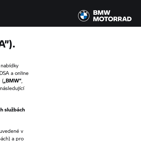
A”).
 nabídky
 DSA a online
 (
„BMW“
,
 následující
ch službách
 uvedené v
bách) a pro