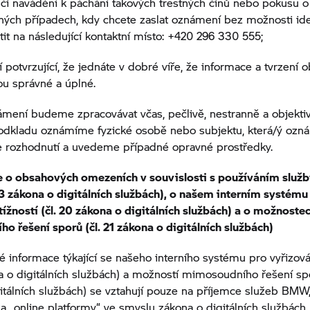
i navádění k páchání takových trestných činů nebo pokusu o 
jiných případech, kdy chcete zaslat oznámení bez možnosti ide
it na následující kontaktní místo: +420 296 330 555;
í potvrzující, že jednáte v dobré víře, že informace a tvrzení 
u správné a úplné.
mení budeme zpracovávat včas, pečlivě, nestranně a objekti
odkladu oznámíme fyzické osobě nebo subjektu, která/ý ozn
še rozhodnutí a uvedeme případné opravné prostředky.
e o obsahových omezeních v souvislosti s používáním služby
 3 zákona o digitálních službách), o našem interním systému
tížností (čl. 20 zákona o digitálních službách) a o možnoste
 řešení sporů (čl. 21 zákona o digitálních službách)
 informace týkající se našeho interního systému pro vyřizován
na o digitálních službách) a možností mimosoudního řešení spo
itálních službách) se vztahují pouze na příjemce služeb BMW, 
a „online platformy“ ve smyslu zákona o digitálních službách.