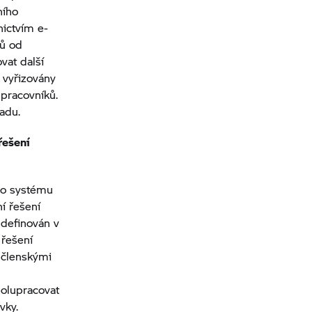
ního
nictvím e-
ů od
vat další
 vyřizovány
 pracovníků.
adu.
řešení
ího systému
í řešení
 definován v
 řešení
y členskými
olupracovat
vky.