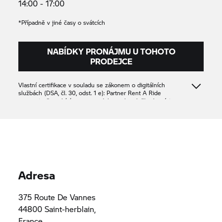
14:00 - 17:00
*Případně v jiné časy o svátcích
NABÍDKY PRONÁJMU U TOHOTO
PRODEJCE
Vlastní certifikace v souladu se zákonem o digitálních
službách (DSA, čl. 30, odst. 1 e): Partner
Rent A Ride
potvrzuje, že nabízí pouze produkty nebo služby, které jsou v
souladu s příslušnými ustanoveními práva Unie.
BOXER PASSION NANTES
00000
00000
Adresa
375 Route De Vannes
44800 Saint-herblain,
France