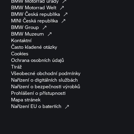
BMW Motorrad
úřady
BMW Motorrad
Welt
BMW Česká
republika
MINI Česká
republika
BMW
Group
BMW
Muzeum
Kontaktní
Často kladené
otázky
Cookies
Ochrana osobních
údajů
Tiráž
Všeobecné obchodní
podmínky
Nařízení o digitálních
službách
Nařízení o bezpečnosti
výrobků
Prohlášení o
přístupnosti
Mapa
stránek
Nařízení EU o
bateriích