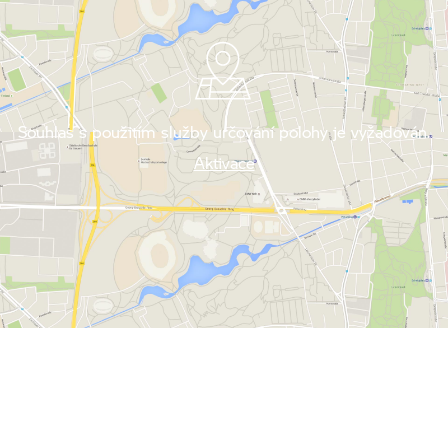
Souhlas s použitím služby určování polohy je vyžadován.
Aktivace