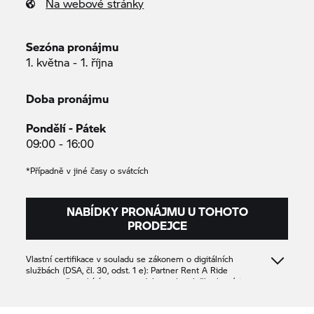
Na webové stránky
Sezóna pronájmu
1. května - 1. října
Doba pronájmu
Pondělí - Pátek
09:00 - 16:00
*Případně v jiné časy o svátcích
NABÍDKY PRONÁJMU U TOHOTO
PRODEJCE
Vlastní certifikace v souladu se zákonem o digitálních
službách (DSA, čl. 30, odst. 1 e): Partner
Rent A Ride
potvrzuje, že nabízí pouze produkty nebo služby, které jsou v
souladu s příslušnými ustanoveními práva Unie.
MC Oslo AS
919050942
919050942