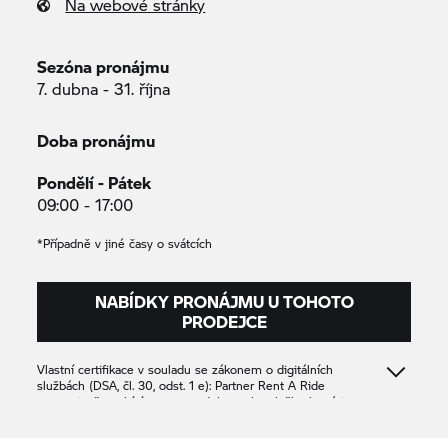
Na webové stránky
Sezóna pronájmu
7. dubna - 31. října
Doba pronájmu
Pondělí - Pátek
09:00 - 17:00
*Případně v jiné časy o svátcích
NABÍDKY PRONÁJMU U TOHOTO
PRODEJCE
Vlastní certifikace v souladu se zákonem o digitálních
službách (DSA, čl. 30, odst. 1 e): Partner
Rent A Ride
potvrzuje, že nabízí pouze produkty nebo služby, které jsou v
souladu s příslušnými ustanoveními práva Unie.
Lundgrens Motor AB
559149-4884
559149-4884