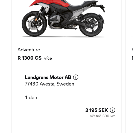
Adventure
R 1300 GS
více
Lundgrens Motor AB
77430 Avesta, Sweden
1 den
2 195 SEK
včetně 300 km