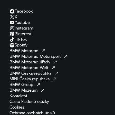
Facebook
X
Youtube
Instagram
Pinterest
TikTok
Spotify
BMW
Motorrad
BMW Motorrad
Motorsport
BMW Motorrad
úřady
BMW Motorrad
Welt
BMW Česká
republika
MINI Česká
republika
BMW
Group
BMW
Muzeum
Kontaktní
Často kladené
otázky
Cookies
Ochrana osobních
údajů