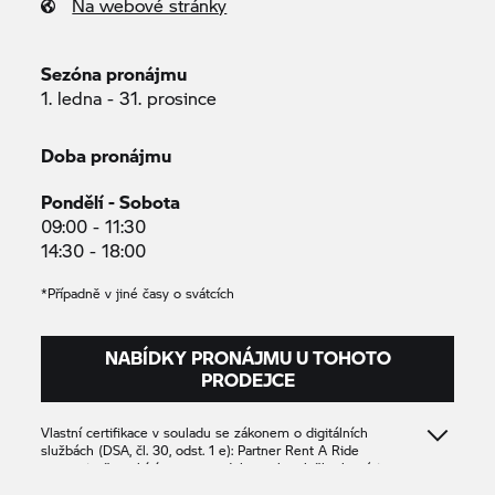
Na webové stránky
Sezóna pronájmu
1. ledna - 31. prosince
Doba pronájmu
Pondělí - Sobota
09:00 - 11:30
14:30 - 18:00
*Případně v jiné časy o svátcích
NABÍDKY PRONÁJMU U TOHOTO
PRODEJCE
Vlastní certifikace v souladu se zákonem o digitálních
službách (DSA, čl. 30, odst. 1 e): Partner
Rent A Ride
potvrzuje, že nabízí pouze produkty nebo služby, které jsou v
souladu s příslušnými ustanoveními práva Unie.