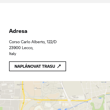
Lario Bergauto S.P.A.
11440160155
11440160155
Adresa
Corso Carlo Alberto, 122/D
23900 Lecco,
Italy
NAPLÁNOVAT TRASU