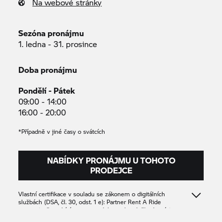
Na webové stránky
Sezóna pronájmu
1. ledna - 31. prosince
Doba pronájmu
Pondělí - Pátek
09:00 - 14:00
16:00 - 20:00
*Případně v jiné časy o svátcích
NABÍDKY PRONÁJMU U TOHOTO
PRODEJCE
Vlastní certifikace v souladu se zákonem o digitálních
službách (DSA, čl. 30, odst. 1 e): Partner
Rent A Ride
potvrzuje, že nabízí pouze produkty nebo služby, které jsou v
souladu s příslušnými ustanoveními práva Unie.