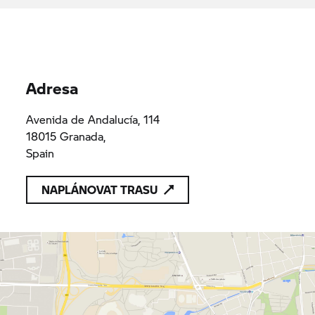
Ilbira Motor, sl
B91887505
B91887505
Adresa
Avenida de Andalucía, 114
18015 Granada,
Spain
NAPLÁNOVAT TRASU