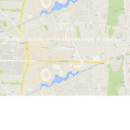
Souhlas s použitím služby určování polohy je vyžadován.
Aktivace