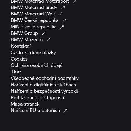
BMW Motorrad
Motorsport
BMW Motorrad
úřady
BMW Motorrad
Welt
BMW Česká
republika
MINI Česká
republika
BMW
Group
BMW
Muzeum
Kontaktní
Často kladené
otázky
Cookies
Ochrana osobních
údajů
Tiráž
Všeobecné obchodní
podmínky
Nařízení o digitálních
službách
Nařízení o bezpečnosti
výrobků
Prohlášení o
přístupnosti
Mapa
stránek
Nařízení EU o
bateriích