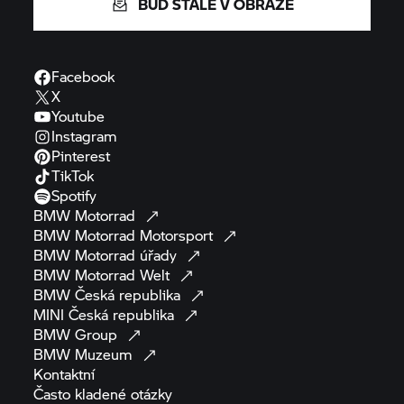
BUĎ STÁLE V OBRAZE
Facebook
X
Youtube
Instagram
Pinterest
TikTok
Spotify
BMW
Motorrad
BMW Motorrad
Motorsport
BMW Motorrad
úřady
BMW Motorrad
Welt
BMW Česká
republika
MINI Česká
republika
BMW
Group
BMW
Muzeum
Kontaktní
Často kladené
otázky