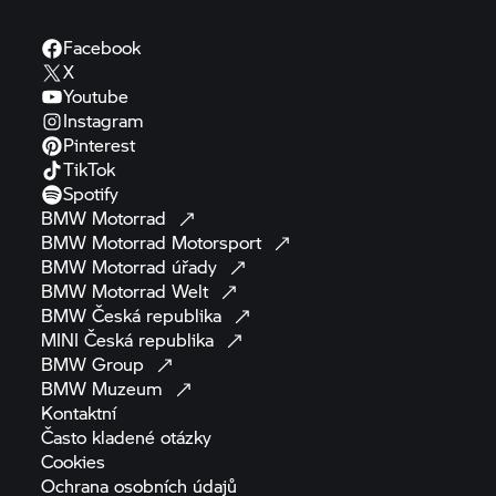
Facebook
X
Youtube
Instagram
Pinterest
TikTok
Spotify
BMW
Motorrad
BMW Motorrad
Motorsport
BMW Motorrad
úřady
BMW Motorrad
Welt
BMW Česká
republika
MINI Česká
republika
BMW
Group
BMW
Muzeum
Kontaktní
Často kladené
otázky
Cookies
Ochrana osobních
údajů