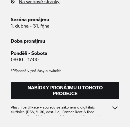
Na webové stránky
Sezóna pronájmu
1. dubna - 31. října
Doba pronájmu
Pondělí - Sobota
09:00 - 17:00
*Případně v jiné časy o svátcích
NABÍDKY PRONÁJMU U TOHOTO
PRODEJCE
Vlastní certifikace v souladu se zákonem o digitálních
službách (DSA, čl. 30, odst. 1 e): Partner
Rent A Ride
potvrzuje, že nabízí pouze produkty nebo služby, které jsou v
souladu s příslušnými ustanoveními práva Unie.
Best Auto sp. z o.o
1111
1111