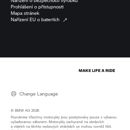
Nařízení o bezpečnosti
výrobků
Prohlášení o
přístupnosti
Mapa
stránek
Nařízení EU o
bateriích
Change Language
© BMW AG 2026
Poznámka: Všechny motocykly jsou poskytovány pouze s výbavou
vyžadovanou zákonem. Motocykly zachycené na obrázcích
a videích na těchto webových stránkách se mohou rovněž lišit.