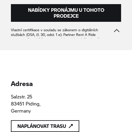
NABÍDKY PRONÁJMU U TOHOTO
PRODEJCE
Vlastní certifikace v souladu se zákonem o digitálních
službách (DSA, čl. 30, odst. 1 e): Partner
Rent A Ride
potvrzuje, že nabízí pouze produkty nebo služby, které jsou v
souladu s příslušnými ustanoveními práva Unie.
Autohaus Bachfrieder GmbH & CO KG
HRB 6233
HRB 6233
Adresa
Salzstr. 25
83451 Piding,
Germany
NAPLÁNOVAT TRASU