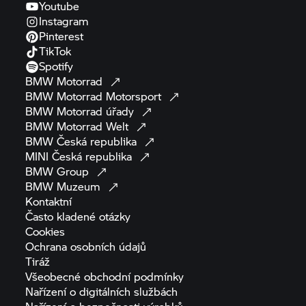
Youtube
Instagram
Pinterest
TikTok
Spotify
BMW
Motorrad
BMW Motorrad
Motorsport
BMW Motorrad
úřady
BMW Motorrad
Welt
BMW Česká
republika
MINI Česká
republika
BMW
Group
BMW
Muzeum
Kontaktní
Často kladené
otázky
Cookies
Ochrana osobních
údajů
Tiráž
Všeobecné obchodní
podmínky
Nařízení o digitálních
službách