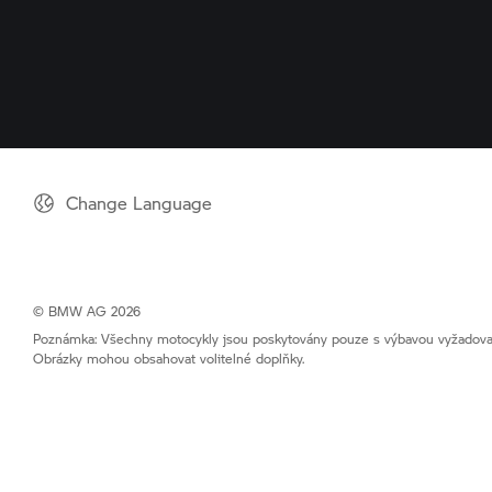
Change Language
© BMW AG 2026
Poznámka: Všechny motocykly jsou poskytovány pouze s výbavou vyžadovan
Obrázky mohou obsahovat volitelné doplňky.