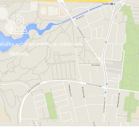
služby určování polohy je vyžadován.
Aktivace