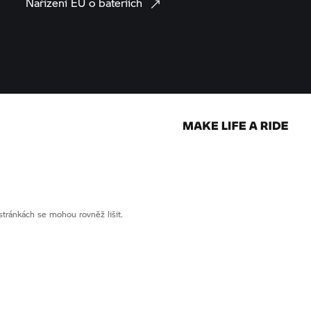
Nařízení EU o
bateriích
ránkách se mohou rovněž lišit.