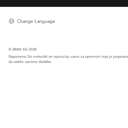
Change Language
© BMW AG 2026
Napomena: Svi motocikli se isporučuju samo sa opremom koja je propisana 
da sadrže opcione dodatke.