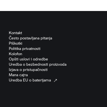
Kontakt
Često postavljana
pitanja
Piškotki
Politika
privatnosti
Kolofon
Opšti uslovi i
odredbe
Uredba o bezbednosti
proizvoda
Izjava o
pristupačnosti
Мапа
сајта
Uredba EU o
baterijama