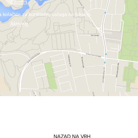
 kolačiće za korištenje usluga na lokaciji.
Aktiviraj
NAZAD NA VRH