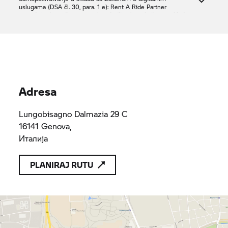
uslugama (DSA čl. 30, para. 1 e):
Rent A Ride
Partner
potvrđuje da nudi samo proizvode ili usluge koji su u skladu
sa važećim odredbama zakona EU
gecar
376638
376638
Adresa
Lungobisagno Dalmazia 29 C
16141 Genova,
Италија
PLANIRAJ RUTU