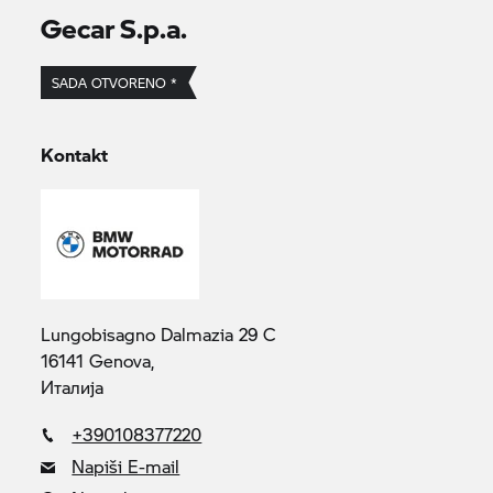
Gecar S.p.a.
SADA OTVORENO *
Kontakt
Lungobisagno Dalmazia 29 C
16141 Genova,
Италија
+390108377220
Napiši E-mail