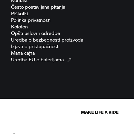
Kontakt
Često postavljana
pitanja
Piškotki
Politika
privatnosti
Kolofon
Opšti uslovi i
odredbe
Uredba o bezbednosti
proizvoda
Izjava o
pristupačnosti
Мапа
сајта
Uredba EU o
baterijama