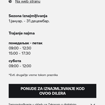
Na web stranu
Sezona iznajmljivanja
1.јануар. - 31.децембар.
Trajanje najma
понедељак - петак
09:00 - 12:30
15:00 - 17:30
субота
09:00 - 12:00
*Evtl. drugačije vreme tokom praznika
PONUDE ZA IZNAJMLJIVANJE KOD
OVOG DILERA
Samopotvrđivanje u skladu sa Zakonom o digitalnim