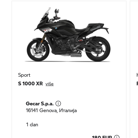
Sport
S 1000 XR
više
Gecar S.p.a.
16141 Genova, Италија
1 dan
180 EUR