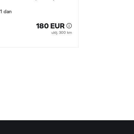
1 dan
1 dan
180 EUR
uklj. 300 km