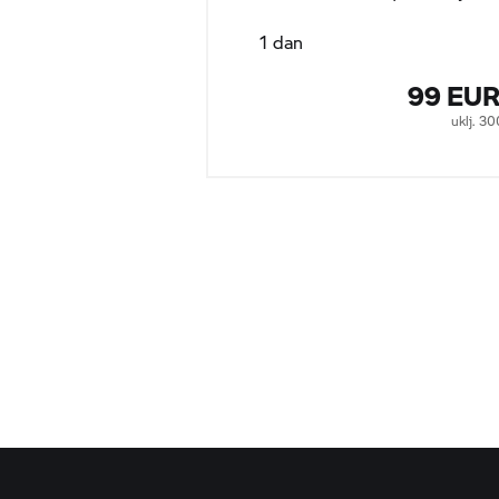
1 dan
99 EU
uklj. 3