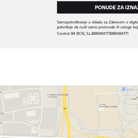
PONUDE ZA IZNA
Samopotvrđivanje u skladu sa Zakonom o digital
potvrđuje da nudi samo proizvode ili usluge k
Control 94 BCN, S.L.
B66064171
B66064171