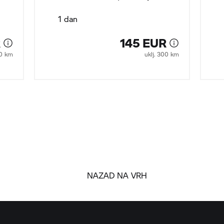
1 dan
R
145 EUR
00 km
uklj. 300 km
NAZAD NA VRH