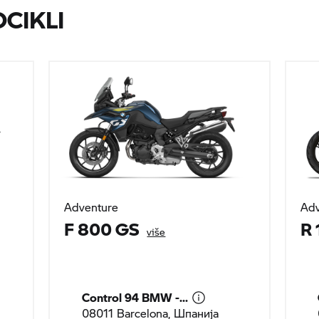
CIKLI
Adventure
Adv
F 800 GS
R 
više
Control 94 BMW -...
08011 Barcelona, Шпанија