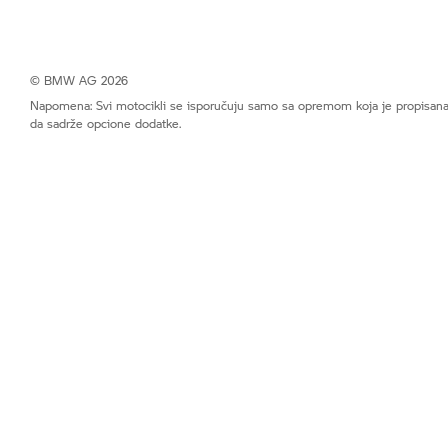
© BMW AG 2026
Napomena: Svi motocikli se isporučuju samo sa opremom koja je propisana 
da sadrže opcione dodatke.