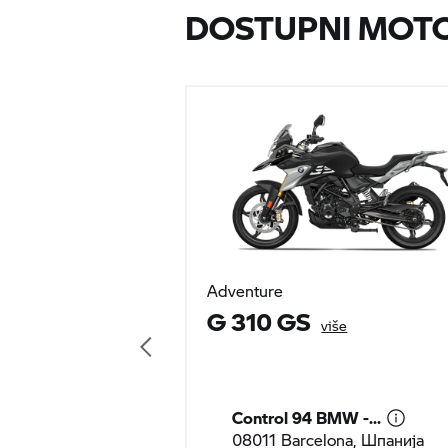
DOSTUPNI MOTO
Adventure
G 310 GS
više
Control 94 BMW -...
08011 Barcelona, Шпанија