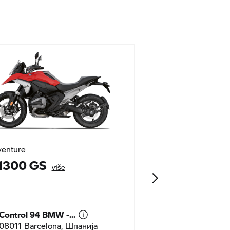
enture
Adventure
1300 GS
R 1300 GS
više
ADVENTURE
Control 94 BMW -...
Control 94 BMW 
08011 Barcelona, Шпанија
08011 Barcelon