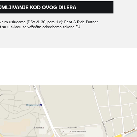
JMLJIVANJE KOD OVOG DILERA
nim uslugama (DSA čl. 30, para. 1 e):
Rent A Ride
Partner
oji su u skladu sa važećim odredbama zakona EU