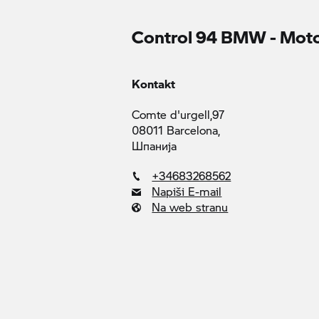
Control 94 BMW - Moto
Kontakt
Comte d'urgell,97
08011 Barcelona,
Шпанија
+34683268562
Napiši E-mail
Na web stranu