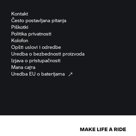
Kontakt
Često postavljana
pitanja
Piškotki
Politika
privatnosti
Kolofon
Opšti uslovi i
odredbe
Uredba o bezbednosti
proizvoda
Izjava o
pristupačnosti
Мапа
сајта
Uredba EU o
baterijama