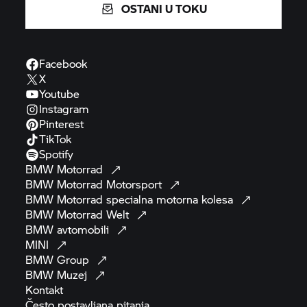
OSTANI U TOKU
Facebook
X
Youtube
Instagram
Pinterest
TikTok
Spotify
BMW
Motorrad
BMW Motorrad
Motorsport
BMW Motorrad
specialna motorna
kolesa
BMW Motorrad
Welt
BMW
avtomobili
MINI
BMW
Group
BMW
Muzej
Kontakt
Često postavljana
pitanja