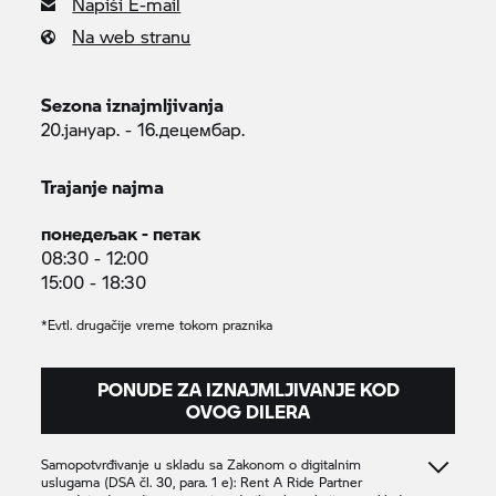
Napiši E-mail
Na web stranu
Sezona iznajmljivanja
20.јануар. - 16.децембар.
Trajanje najma
понедељак - петак
08:30 - 12:00
15:00 - 18:30
*Evtl. drugačije vreme tokom praznika
PONUDE ZA IZNAJMLJIVANJE KOD
OVOG DILERA
Samopotvrđivanje u skladu sa Zakonom o digitalnim
uslugama (DSA čl. 30, para. 1 e):
Rent A Ride
Partner