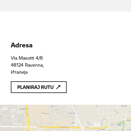
potvrđuje da nudi samo proizvode ili usluge koji su u skladu
sa važećim odredbama zakona EU
MOTORFELSINEA SRL
04272860372
04272860372
Adresa
Via Masotti 4/6
48124 Ravenna,
Италија
PLANIRAJ RUTU