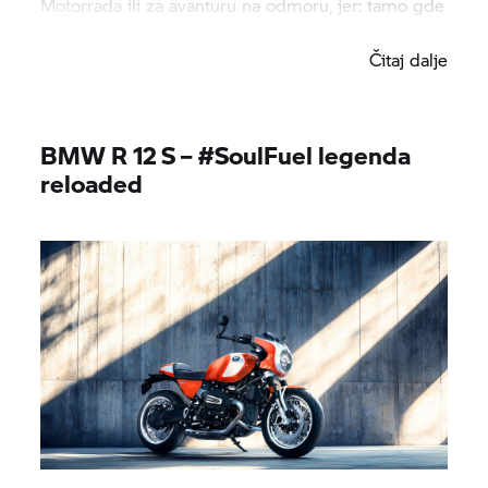
Motorrada ili za avanturu na odmoru, jer: tamo gde
se put završava, počinje čista navala slobode!
Čitaj dalje
BMW R 12 S – #SoulFuel legenda
reloaded