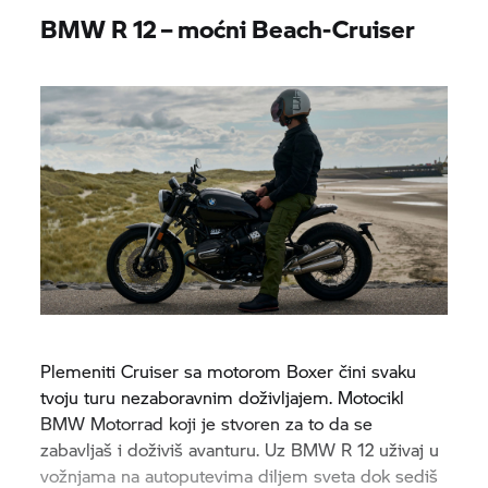
BMW R 12 – moćni Beach-Cruiser
Plemeniti Cruiser sa motorom Boxer čini svaku
tvoju turu nezaboravnim doživljajem. Motocikl
BMW Motorrad
koji je stvoren za to da se
zabavljaš i doživiš avanturu. Uz BMW R 12 uživaj u
vožnjama na autoputevima diljem sveta dok sediš