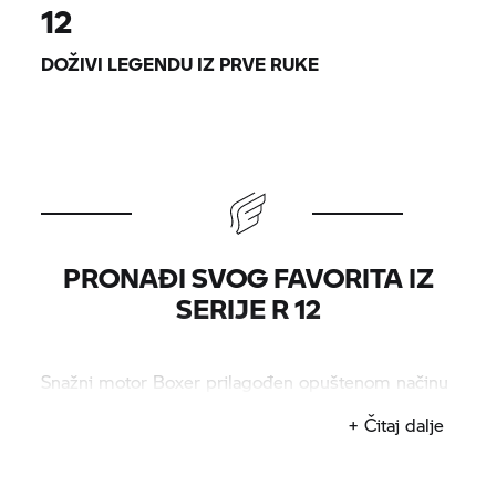
12
DOŽIVI LEGENDU IZ PRVE RUKE
PRONAĐI SVOG FAVORITA IZ
SERIJE R 12
Snažni motor Boxer prilagođen opuštenom načinu
življenja – otkrij kultne modele iz serije BMW R 12.
+ Čitaj dalje