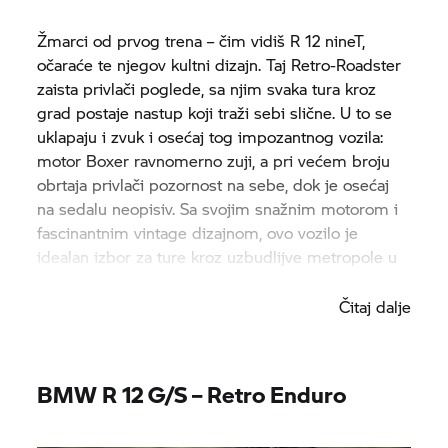
Žmarci od prvog trena – čim vidiš R 12 nineT,
očaraće te njegov kultni dizajn. Taj Retro-Roadster
zaista privlači poglede, sa njim svaka tura kroz
grad postaje nastup koji traži sebi slične. U to se
uklapaju i zvuk i osećaj tog impozantnog vozila:
motor Boxer ravnomerno zuji, a pri većem broju
obrtaja privlači pozornost na sebe, dok je osećaj
na sedalu neopisiv. Sa svojim snažnim motorom i
fascinantnim vintage dizajnom, ovo vozilo je
idealan izbor za ture kroz uzbudlijve metropole u
kojima voziš kroz uske drumove.
Čitaj dalje
BMW R 12 G/S – Retro Enduro