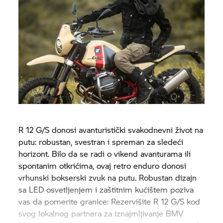
R 12 G/S donosi avanturistički svakodnevni život na
putu: robustan, svestran i spreman za sledeći
horizont. Bilo da se radi o vikend avanturama ili
spontanim otkrićima, ovaj retro enduro donosi
vrhunski bokserski zvuk na putu. Robustan dizajn
sa LED osvetljenjem i zaštitnim kućištem poziva
vas da pomerite granice: Rezervišite R 12 G/S kod
svog lokalnog partnera za iznajmljivanje BMV