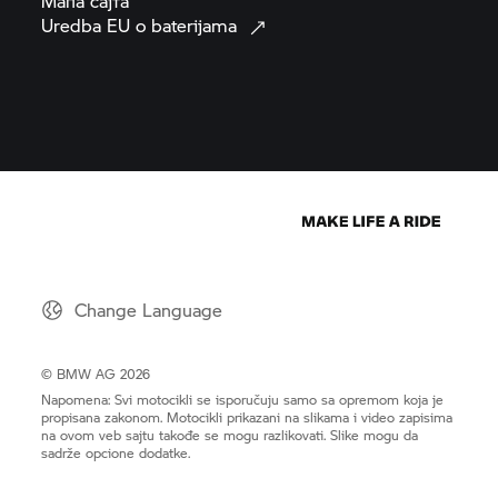
Мапа
сајта
Uredba EU o
baterijama
Change Language
© BMW AG 2026
Napomena: Svi motocikli se isporučuju samo sa opremom koja je
propisana zakonom. Motocikli prikazani na slikama i video zapisima
na ovom veb sajtu takođe se mogu razlikovati. Slike mogu da
sadrže opcione dodatke.