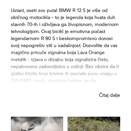
Ustani, oseti zov puta! BMW R 12 S je više od
običnog motocikla – to je legenda koja hvata duh
slavnih 70-ih i oživljava ga živopisnom, modernom
tehnologijom. Ovaj bicikl je emotivna počast
legendarnom R 90 S i beskompromisno donosi
svoj nepogrešiv stil u sadašnjost. Dozvolite da vas
magično privuče signalna boja Lava Orange
metalik - izjava o dizajnu koja signalizira čisto,
nepatvoreno zadovoljstvo u vožnji. Bez obzira da li
glatko klizite kroz krivine ili osećate punu snagu u
DYNAMIC modu, moderni bokser pruža
neuporedivo iskustvo vožnje.
Čitaj dalje