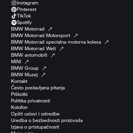
Instagram
Pinterest
TikTok
Spotify
BMW
Motorrad
BMW Motorrad
Motorsport
BMW Motorrad
specialna motorna
kolesa
BMW Motorrad
Welt
BMW
avtomobili
MINI
BMW
Group
BMW
Muzej
Kontakt
Često postavljana
pitanja
Piškotki
Politika
privatnosti
Kolofon
Opšti uslovi i
odredbe
Uredba o bezbednosti
proizvoda
Izjava o
pristupačnosti