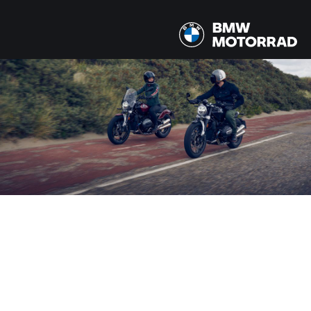
MODELI
5 Modeli
DRŽAVA