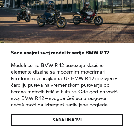
Sada unajmi svoj model iz serije BMW R 12
Modeli serije BMW R 12 povezuju klasične
elemente dizajna sa modernim motorima i
komfornim značajkama. Uz BMW R 12 doživjećeš
čaroliju puteva na vremenskom putovanju do
korena motociklističke kulture. Gde god da voziš
svoj BMW R 12 – svugde ćeš ući u razgovor i
nećeš moći da izbegneš zadivljene poglede.
SADA UNAJMI