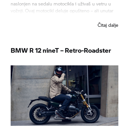
naslonjen na sedalu motocikla i uživaš u vetru u
vožnji. Ovaj motocikl deluje opušteno – ali unutar
motora plamti vatra.
Čitaj dalje
BMW R 12 nineT – Retro-Roadster