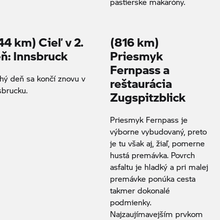
pastierske makaróny.
44 km) Cieľ v 2.
(816 km)
ň: Innsbruck
Priesmyk
Fernpass a
hý deň sa končí znovu v
reštaurácia
sbrucku.
Zugspitzblick
Priesmyk Fernpass je
výborne vybudovaný, preto
je tu však aj, žiaľ, pomerne
hustá premávka. Povrch
asfaltu je hladký a pri malej
premávke ponúka cesta
takmer dokonalé
podmienky.
Najzaujímavejším prvkom