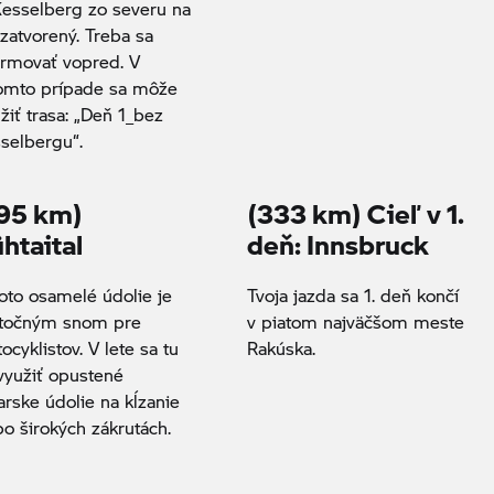
Kesselberg zo severu na
 zatvorený. Treba sa
ormovať vopred. V
omto prípade sa môže
žiť trasa: „Deň 1_bez
selbergu“.
95 km)
(333 km) Cieľ v 1.
htaital
deň: Innsbruck
toto osamelé údolie je
Tvoja jazda sa 1. deň končí
točným snom pre
v piatom najväčšom meste
ocyklistov. V lete sa tu
Rakúska.
využiť opustené
iarske údolie na kĺzanie
po širokých zákrutách.