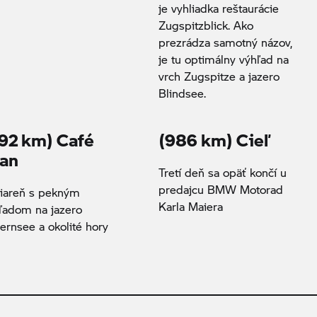
je vyhliadka reštaurácie
Zugspitzblick. Ako
prezrádza samotný názov,
je tu optimálny výhľad na
vrch Zugspitze a jazero
Blindsee.
92 km) Café
(986 km) Cieľ
an
Tretí deň sa opäť končí u
predajcu BMW Motorad
iareň s pekným
Karla Maiera
ľadom na jazero
ernsee a okolité hory