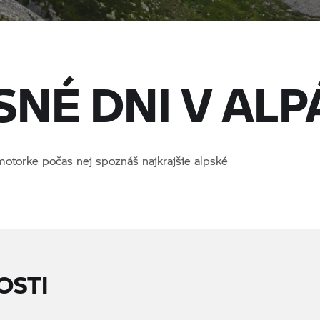
SNÉ DNI V AL
a motorke počas nej spoznáš najkrajšie alpské
OSTI