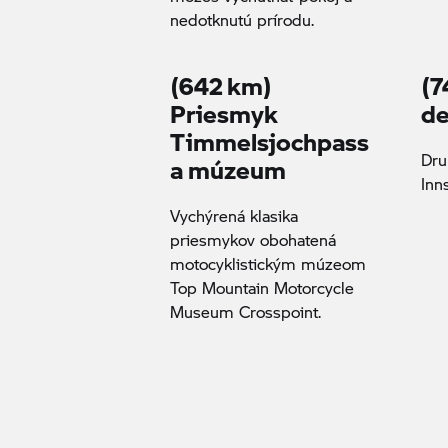
nedotknutú prírodu.
(642 km)
(7
Priesmyk
de
Timmelsjochpass
Dru
a múzeum
Inn
Vychýrená klasika
priesmykov obohatená
motocyklistickým múzeom
Top Mountain Motorcycle
Museum Crosspoint.