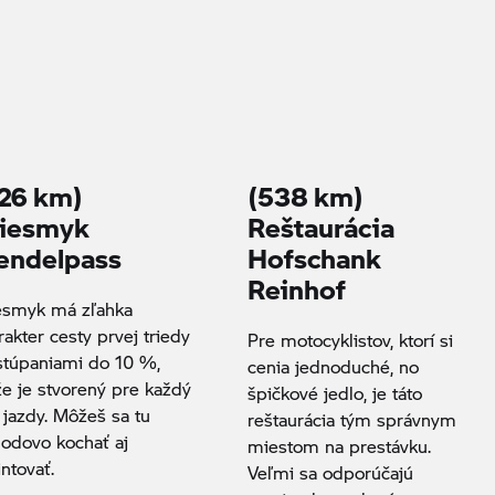
26 km)
(538 km)
iesmyk
Reštaurácia
endelpass
Hofschank
Reinhof
esmyk má zľahka
rakter cesty prvej triedy
Pre motocyklistov, ktorí si
stúpaniami do 10 %,
cenia jednoduché, no
že je stvorený pre každý
špičkové jedlo, je táto
l jazdy. Môžeš sa tu
reštaurácia tým správnym
odovo kochať aj
miestom na prestávku.
intovať.
Veľmi sa odporúčajú