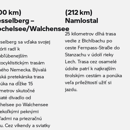
00 km)
(212 km)
sselberg –
Namlostal
chelsee/Walchensee
25 kilometrov dlhá trasa
vedie z Bichlbachu po
selberg sa vďaka svojej
ceste Fernpass-Straße do
órii radí k
Stanzachu v údolí rieky
obľúbenejším
Lech. Trasa cez osamelé
ocyklistickým trasám
údolie patrí k najkrajším
ného Nemecka. Bývalá
tirolským cestám a ponúka
ská pretekárska trasa
veľa príležitostí užiť si
úka na dĺžke 15
jazdu.
ometrov skutočné
katé divadlo od
helsee po Walchensee
iekoľkými peknými
ľadmi na priezračnú
u. Cez víkendy a sviatky