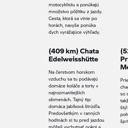
motocyklistu a ponúkajú
množstvo pôžitku z jazdy.
Cesta, ktorá sa vinie po
horách, navyše ponúka
dych vyrážajúce výhľady.
(409 km) Chata
(5
Edelweisshütte
Pr
M
Na čerstvom horskom
vzduchu sa tu podávajú
Pri
domáce koláče a torty v
cha
najrozmanitejších
so 
obmenách. Tajný tip:
tak
domáca jablková štrúdľa.
štý
Predovšetkým v ranných
poh
hodinách si tu pred jazdou
špr
môžeš vychutnať pokoj a