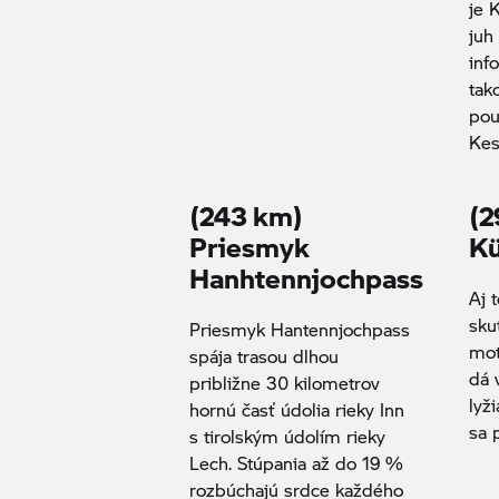
je 
juh
inf
tak
pou
Kes
(243 km)
(2
Priesmyk
Kü
Hanhtennjochpass
Aj 
sku
Priesmyk Hantennjochpass
mot
spája trasou dlhou
dá 
približne 30 kilometrov
lyž
hornú časť údolia rieky Inn
sa 
s tirolským údolím rieky
Lech. Stúpania až do 19 %
rozbúchajú srdce každého