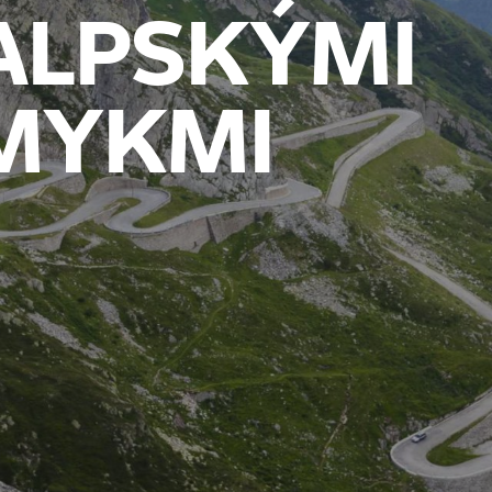
ALPSKÝMI
MYKMI