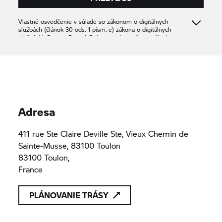
Vlastné osvedčenie v súlade so zákonom o digitálnych
službách (článok 30 ods. 1 písm. e) zákona o digitálnych
službách): Partner
Rent A Ride
potvrdzuje, že ponúka len
produkty alebo služby, ktoré sú v súlade s platnými
ustanoveniami práva Únie
RACINGTOULONMOTO
530 637 503 -
530 637 503 -
R.C.S.TOULON
R.C.S.TOULON
Adresa
411 rue Ste Claire Deville Ste, Vieux Chemin de
Sainte-Musse, 83100 Toulon
83100 Toulon,
France
PLÁNOVANIE TRÁSY