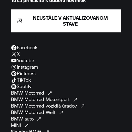
Tu sa prihlásite k odberu noviniek
NEUSTÁLE V AKTUALIZOVANOM
STAVE
Facebook
X
Youtube
Instagram
Pinterest
TikTok
Spotify
BMW
Motorrad
BMW Motorrad
Motoršport
BMW Motorrad
vozidlá
úradov
BMW Motorrad
Welt
BMW
auto
MINI
Skupina
BMW