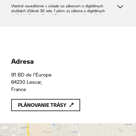
Vlastné osvedčenie v súlade so zákonom o digitálnych
službách (článok 30 ods. 1 písm. e) zákona o digitálnych
službách): Partner
Rent A Ride
potvrdzuje, že ponúka len
produkty alebo služby, ktoré sú v súlade s platnými
ustanoveniami práva Únie
PREFERENCE 64
812 795 839
812 795 839
Adresa
91 BD de l'Europe
64230 Lescar,
France
PLÁNOVANIE TRÁSY