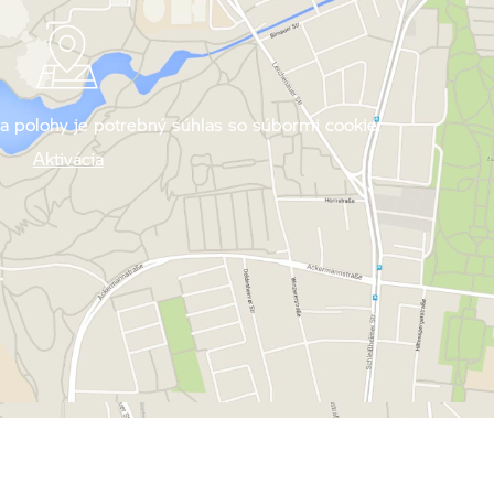
a polohy je potrebný súhlas so súbormi cookie.
Aktivácia