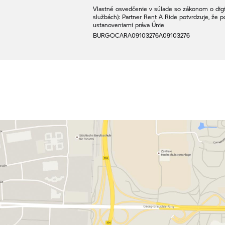
Vlastné osvedčenie v súlade so zákonom o digit
službách): Partner
Rent A Ride
potvrdzuje, že p
ustanoveniami práva Únie
BURGOCAR
A09103276
A09103276