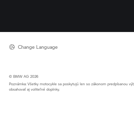
Change Language
© BMW AG 2026
Poznámka: Všetky motocykle sa poskytujú len so zákonom predpísanou výba
obsahovať aj voliteľné doplnky.