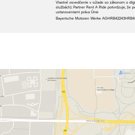
Vlastné osvedčenie v súlade so zákonom o digit
službách): Partner
Rent A Ride
potvrdzuje, že p
ustanoveniami práva Únie
Bayerische Motoren Werke AG
HRB42243
HRB4