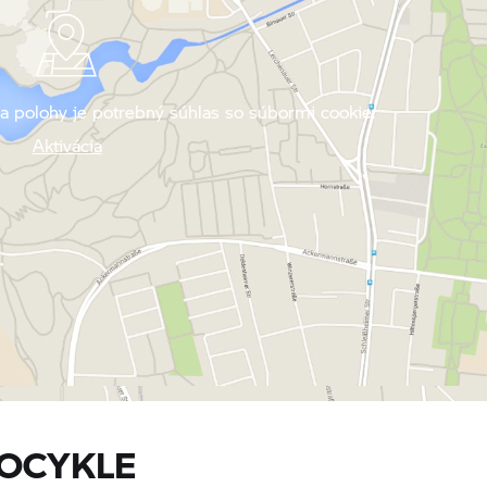
a polohy je potrebný súhlas so súbormi cookie.
Aktivácia
OCYKLE