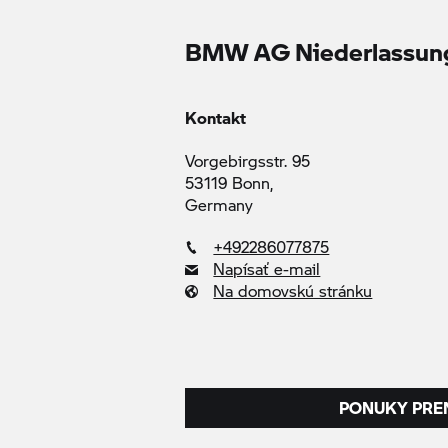
BMW AG Niederlassun
Kontakt
Vorgebirgsstr. 95
53119 Bonn,
Germany
+492286077875
Napísať e-mail
Na domovskú stránku
PONUKY PRE