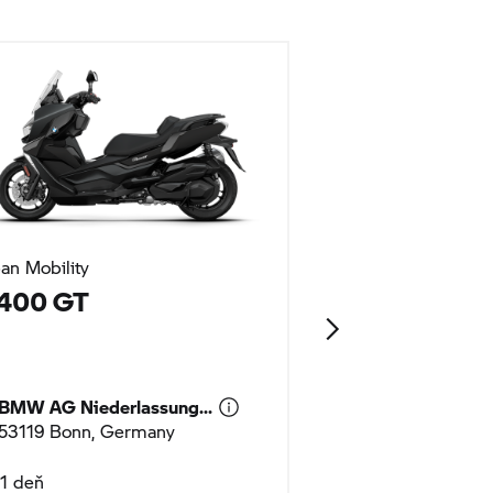
an Mobility
Urban Mobility
 400 GT
C 400 X
BMW AG Niederlassung...
BMW AG Niederl
53119 Bonn, Germany
53119 Bonn, Ge
1 deň
1 deň