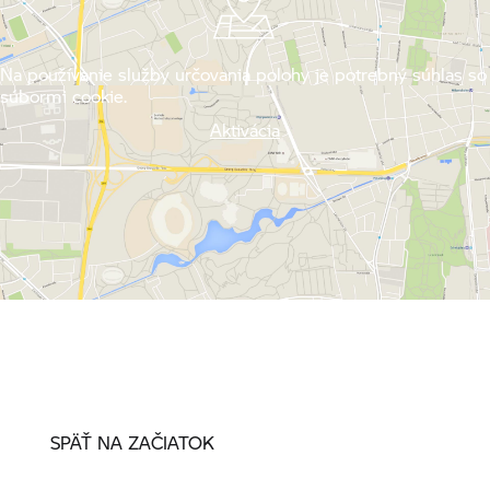
Na používanie služby určovania polohy je potrebný súhlas so
súbormi cookie.
Aktivácia
SPÄŤ NA ZAČIATOK