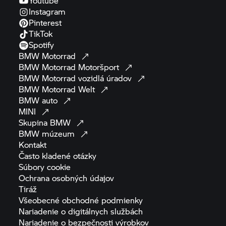
Youtube
Instagram
Pinterest
TikTok
Spotify
BMW
Motorrad
BMW Motorrad
Motoršport
BMW Motorrad
vozidlá
úradov
BMW Motorrad
Welt
BMW
auto
MINI
Skupina
BMW
BMW
múzeum
Kontakt
Často kladené
otázky
Súbory
cookie
Ochrana osobných
údajov
Tiráž
Všeobecné obchodné
podmienky
Nariadenie o digitálnych
službách
Nariadenie o bezpečnosti
výrobkov