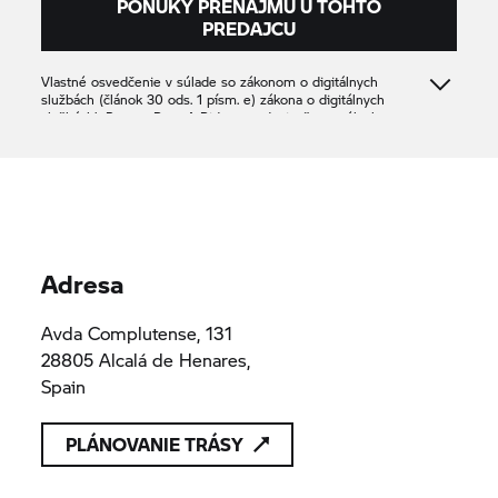
PONUKY PRENÁJMU U TOHTO
PREDAJCU
Vlastné osvedčenie v súlade so zákonom o digitálnych
službách (článok 30 ods. 1 písm. e) zákona o digitálnych
službách): Partner
Rent A Ride
potvrdzuje, že ponúka len
produkty alebo služby, ktoré sú v súlade s platnými
ustanoveniami práva Únie
VEHINTERENT SRL
B/84888007
B/84888007
Adresa
Avda Complutense, 131
28805 Alcalá de Henares,
Spain
PLÁNOVANIE TRÁSY