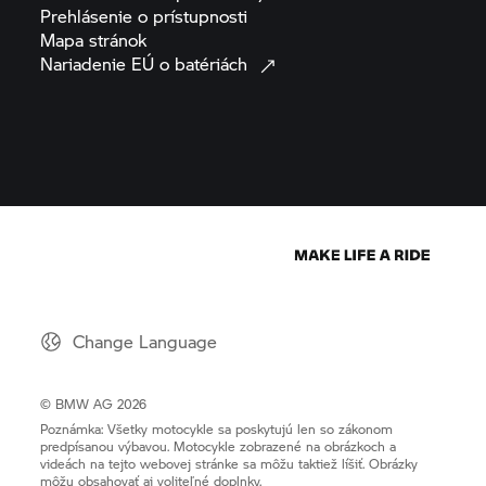
Prehlásenie o
prístupnosti
Mapa
stránok
Nariadenie EÚ o
batériách
Change Language
© BMW AG 2026
Poznámka: Všetky motocykle sa poskytujú len so zákonom
predpísanou výbavou. Motocykle zobrazené na obrázkoch a
videách na tejto webovej stránke sa môžu taktiež líšiť. Obrázky
môžu obsahovať aj voliteľné doplnky.