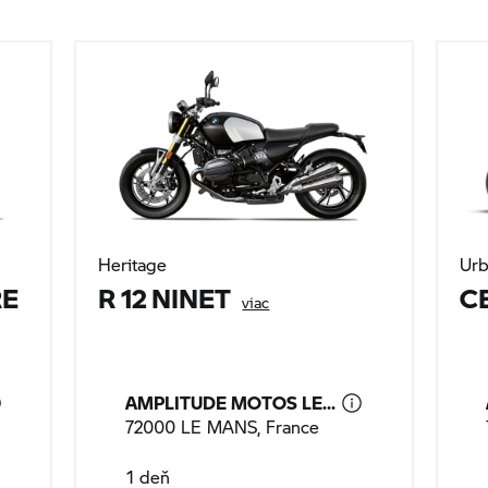
Heritage
Urb
RE
R 12 NINET
C
viac
AMPLITUDE MOTOS LE...
72000 LE MANS, France
1 deň