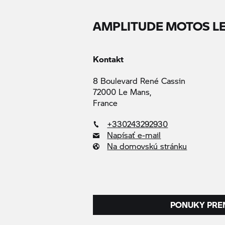
AMPLITUDE MOTOS L
Kontakt
8 Boulevard René Cassin
72000 Le Mans,
France
+330243292930
Napísať e-mail
Na domovskú stránku
PONUKY PRE