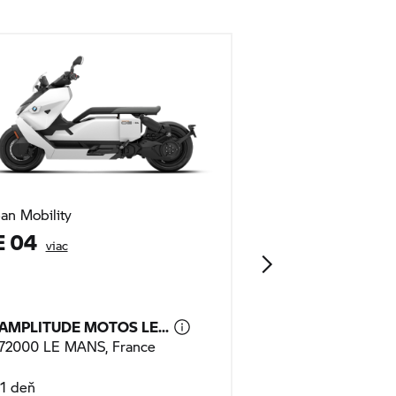
an Mobility
Tour
E 04
R 1300 RT
viac
via
AMPLITUDE MOTOS LE...
AMPLITUDE MO
72000 LE MANS, France
72000 LE MANS,
1 deň
1 deň