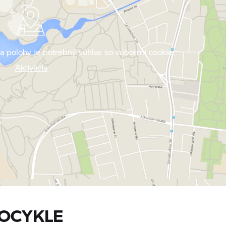
a polohy je potrebný súhlas so súbormi cookie.
Aktivácia
OCYKLE