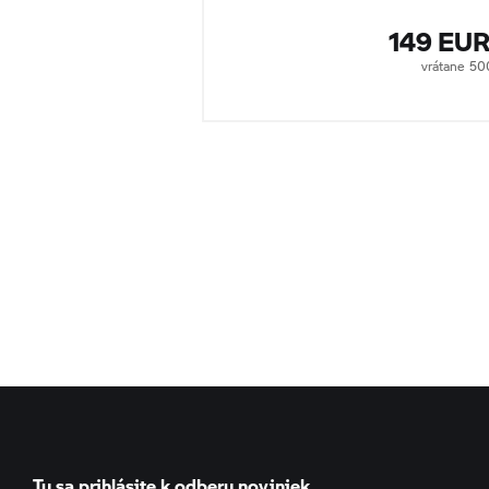
149 EU
vrátane 5
Tu sa prihlásite k odberu noviniek