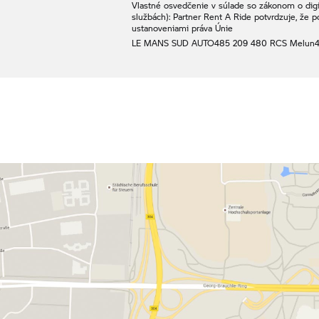
Vlastné osvedčenie v súlade so zákonom o digit
službách): Partner
Rent A Ride
potvrdzuje, že p
ustanoveniami práva Únie
LE MANS SUD AUTO
485 209 480 RCS Melun