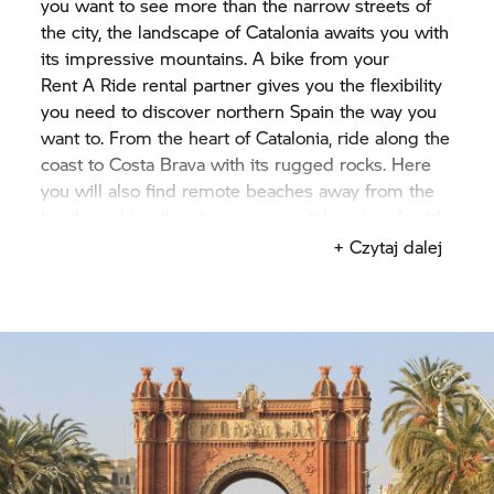
you want to see more than the narrow streets of
the city, the landscape of Catalonia awaits you with
its impressive mountains. A bike from your
Rent A Ride
rental partner gives you the flexibility
you need to discover northern Spain the way you
want to. From the heart of Catalonia, ride along the
coast to Costa Brava with its rugged rocks. Here
you will also find remote beaches away from the
hustle and bustle where you can take a break with
your motorcycle. Or head off to the hinterland of
+ Czytaj dalej
Barcelona, where the impressive Montserrat
sandstone mountains rise majestically from the
ground. The panoramic road of the ten-kilometre
mountain chain with its curves is a dream for
motorbike fans. If you can't get enough of steep
mountain roads, you can also go on a multi-day
tour through the Pyrenees from Barcelona.