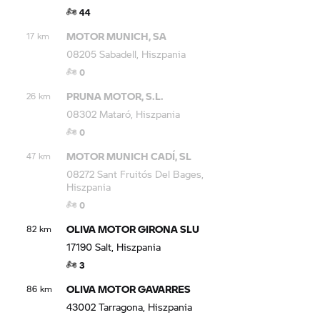
44
MOTOR MUNICH, SA
17 km
08205 Sabadell, Hiszpania
0
PRUNA MOTOR, S.L.
26 km
08302 Mataró, Hiszpania
0
MOTOR MUNICH CADÍ, SL
47 km
08272 Sant Fruitós Del Bages,
Hiszpania
0
OLIVA MOTOR GIRONA SLU
82 km
17190 Salt, Hiszpania
3
OLIVA MOTOR GAVARRES
86 km
43002 Tarragona, Hiszpania