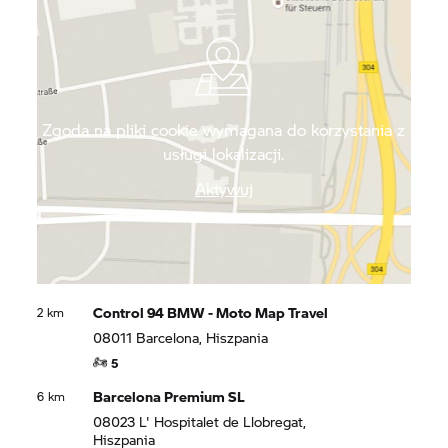
Zgoda na pliki cookie wymagana do korzystania z
usługi lokalizacji.
Aktywuj
Control 94 BMW - Moto Map Travel
2 km
08011 Barcelona, Hiszpania
5
Barcelona Premium SL
6 km
08023 L' Hospitalet de Llobregat,
Hiszpania