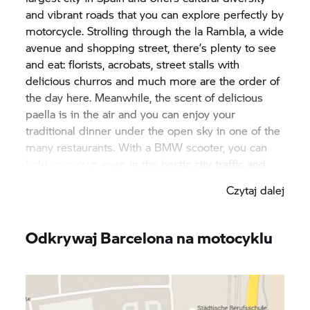
and vibrant roads that you can explore perfectly by
motorcycle. Strolling through the la Rambla, a wide
avenue and shopping street, there’s plenty to see
and eat: florists, acrobats, street stalls with
delicious churros and much more are the order of
the day here. Meanwhile, the scent of delicious
paella is in the air and you can enjoy your
traditional dinner under the open sky in one of the
many restaurants. With a BMW scooter, you can
hold your own even in the hectic city traffic and
always find a suitable parking space quickly. Visit
Czytaj dalej
world-famous sights such as the Sagrada Familia
and many other buildings designed by artist
Antoni Gaudi. He was one of the most prominent
Odkrywaj Barcelona na motocyklu
representatives of modernism, a form of Art
Nouveau that originated in Barcelona. On a
scooter, you’ll be able to see all the things that
make this coastal city so special.