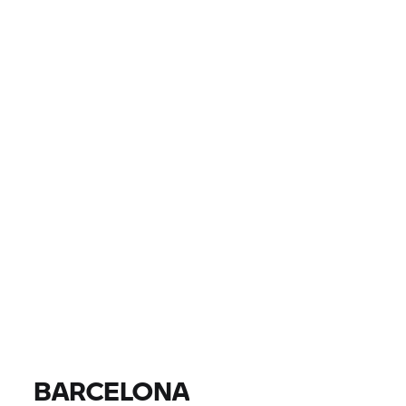
KRAJ ZWIĄZKOWY
MIEJSCOWOŚĆ, KOD POCZTOWY, DEALER
0 EUR
0 EUR
CENA
0 EUR
0 EUR
DYSTANS
SZUKAJ
Wszystkie modele |
14.08.2026 - 17.08.2026 |
BARCELONA
SZUKAJ