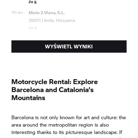
5
Moto 2 Viana, S.L.
131 km
25001 Lleida, Hiszpania
0
WYŚWIETL WYNIKI
Motorcycle Rental: Explore
Barcelona and Catalonia’s
Mountains
Barcelona is not only known for art and culture: the
area around the metropolitan region is also
interesting thanks to its picturesque landscape. If