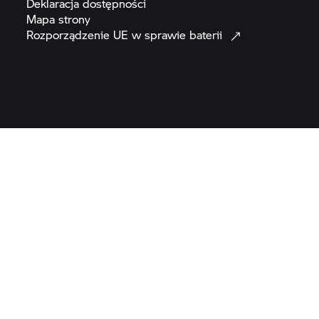
Deklaracja
dostępności
Mapa
strony
Rozporządzenie UE w sprawie
baterii
Change Language
© BMW AG 2026
Uwaga: Wszystkie motocykle są dostarczane wyłącznie
z wyposażeniem wymaganym przepisami prawa. Motocykle
zaprezentowane na ilustracjach i filmach na stronie także mogą się
różnić. Zdjęcia mogą zawierać opcjonalne dodatki.