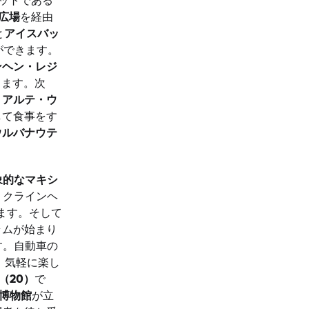
広場
を経由
と
アイスバッ
ができます。
ンヘン・レジ
ります。次
、
アルテ・ウ
して食事をす
ウルバナウテ
象的なマキシ
、クラインヘ
ます。そして
ラムが始まり
す。自動車の
、気軽に楽し
（20）
で
W博物館
が立