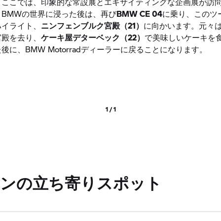
。ここでは、印象的な常設展とエキサイティングな企画展が訪
。BMWの世界に浸った後は、再び
BMW CE 04
に乗り、このツ
ハイライト、
ニンフェンブルク宮殿（21）
に向かいます。元々
宮殿を去り、
ケーキ屋デターベック（22）
で美味しいケーキを食
後に、BMW Motorradディーラーに戻ることになります。
1 / 1
ュンヘンの立ち寄りスポット