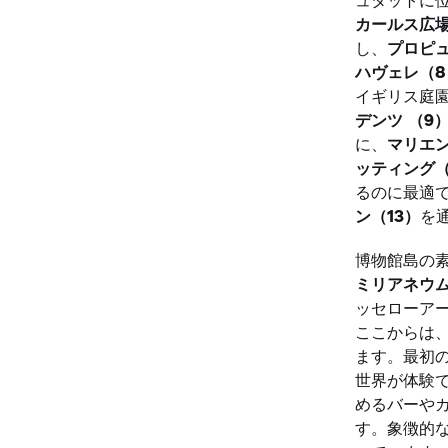
カールス広場
し、
プロピ
ハヴェレ（8
イギリス庭
デンツ
（9
に、
マリエン
ッティング（
るのに最適
ン（13）
を
博物館島の
ミリアネウム
ッセローア
ここからは
ます。最初
世界が体験
めるバーや
す。象徴的