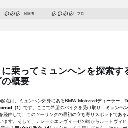
経験者
プロ
クに乗ってミュンヘンを探索す
グの概要
起点は、ミュンヘン郊外にあるBMW Motorradディーラー、
T
torrad（1）
です。ここで希望のバイクを受け取り、
ミュンヘ
を経由して、このツーリングの最初の立ち寄りスポットである
います。そして、テレージエンヴィーゼの端からルートヴィヒ
位置する
聖パウロ教会（4）
に向かって走行してから、次のスポ