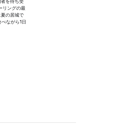
問者を待ち受
ーリングの最
は夏の居城で
べながら1日