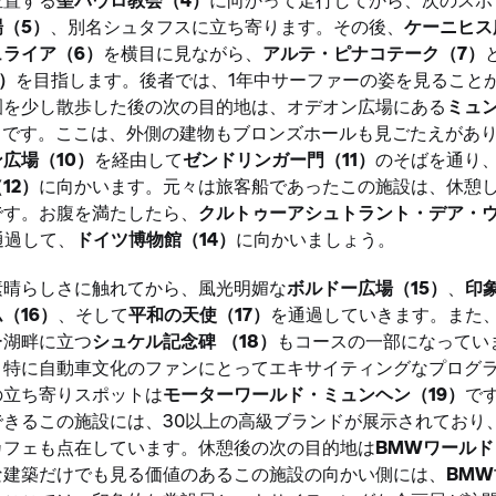
（5）
、別名シュタフスに立ち寄ります。その後、
ケーニヒス
ュライア（6）
を横目に見ながら、
アルテ・ピナコテーク（7）
）
を目指します。後者では、1年中サーファーの姿を見ること
園を少し散歩した後の次の目的地は、オデオン広場にある
ミュ
）
です。ここは、外側の建物もブロンズホールも見ごたえがあ
広場（10）
を経由して
ゼンドリンガー門（11）
のそばを通り
12）
に向かいます。元々は旅客船であったこの施設は、休憩
です。お腹を満たしたら、
クルトゥーアシュトラント・デア・
通過して、
ドイツ博物館（14）
に向かいましょう。
素晴らしさに触れてから、風光明媚な
ボルドー広場（15）
、
印
（16）
、そして
平和の天使（17）
を通過していきます。また
ー湖畔に立つ
シュケル記念碑
（18）
もコースの一部になってい
、特に自動車文化のファンにとってエキサイティングなプログ
の立ち寄りスポットは
モーターワールド・ミュンヘン（19）
で
できるこの施設には、30以上の高級ブランドが展示されており
カフェも点在しています。休憩後の次の目的地は
BMWワールド
な建築だけでも見る価値のあるこの施設の向かい側には、
BM