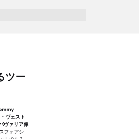
るツー
ommy
ン・ヴェスト
バヴァリア像
スフォアシ
ットである