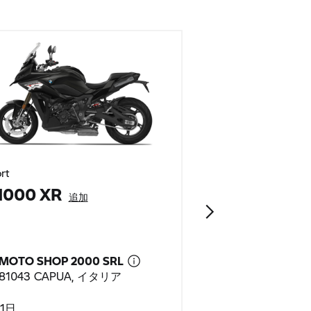
rt
Heritage
1000 XR
R 18
追加
追加
MOTO SHOP 2000 SRL
MOTO SHOP 2
81043 CAPUA, イタリア
81043 CAPUA
1日
1日