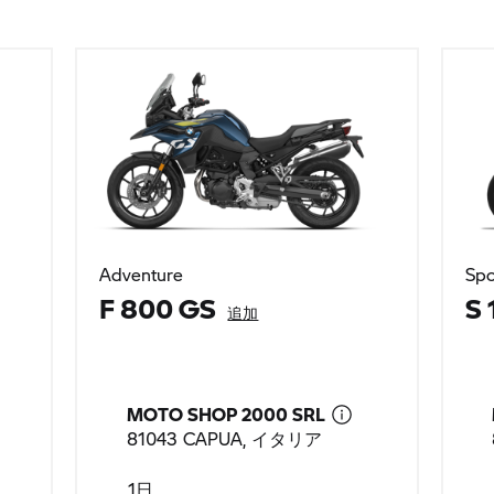
Adventure
Spo
F 800 GS
S 
追加
MOTO SHOP 2000 SRL
81043 CAPUA, イタリア
1日