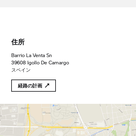
GRUNBLAU MOTOR SA
A39020128
A39020128
住所
Barrio La Venta Sn
39608 Igollo De Camargo
スペイン
経路の計画