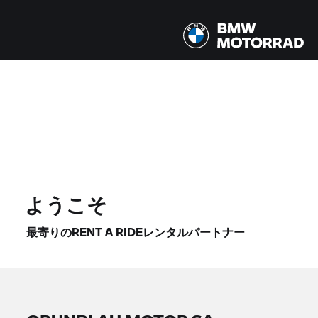
全てのモデル |
2026'年'08'月'14'日' - 2026'年'08'月'17'日' |
バイクを見つける
ようこそ
最寄りのRENT A RIDEレンタルパートナー