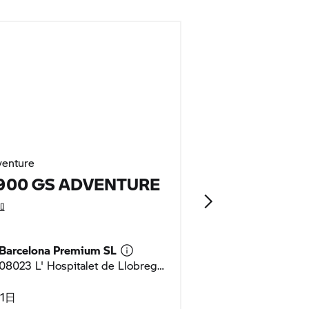
enture
Tour
 900 GS ADVENTURE
K 1600 GT
追
加
Barcelona Premium SL
Barcelona Pre
08023 L' Hospitalet de Llobregat, スペイン
1日
1日