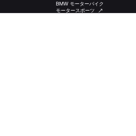
BMW モーターバイク
モータースポーツ
BMWオートバイ当局
BMW
モーターサイクルワールド
BMW
自動車
MINI
BMW
グループ
BMW
博物館