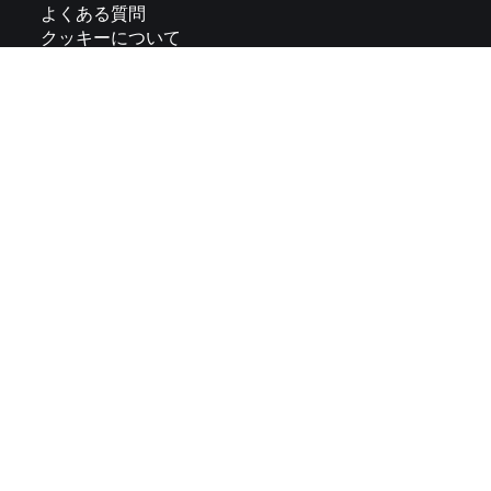
よくある質問
クッキーについて
プライバシー・ステートメント
インプリント
般利用規約
製品安全規制
アクセシビリティ声明
サイトマップ
EU電池規則（EUでんちきそく）