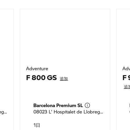
Adventure
Adv
F 800 GS
F
追加
追
Barcelona Premium SL
08023 L' Hospitalet de Llobregat, スペイン
08023 L' Hospitalet de Llobregat, スペイン
1日