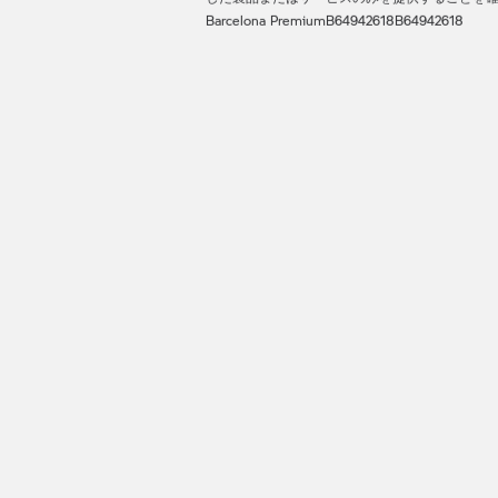
Barcelona Premium
B64942618
B64942618