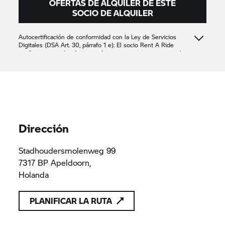
OFERTAS DE ALQUILER DE ESTE
SOCIO DE ALQUILER
Autocertificación de conformidad con la Ley de Servicios
Digitales (DSA Art. 30, párrafo 1 e): El socio
Rent A Ride
confirma que solo ofrece productos o servicios que cumplen
las disposiciones aplicables del Derecho de la Unión
Simako-BDM
Simako-BDM
Simako-BDM
Apeldoorn B.V.
Apeldoorn B.V.
Apeldoorn B.V.
Dirección
Stadhoudersmolenweg 99
7317 BP Apeldoorn,
Holanda
PLANIFICAR LA RUTA