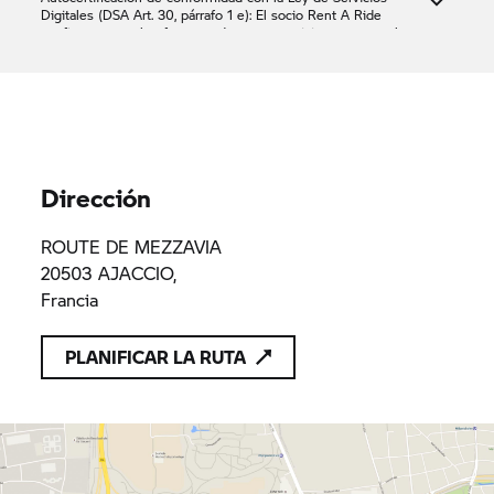
Digitales (DSA Art. 30, párrafo 1 e): El socio
Rent A Ride
confirma que solo ofrece productos o servicios que cumplen
las disposiciones aplicables del Derecho de la Unión
SAS BERNARDINI
381354893
381354893
Dirección
ROUTE DE MEZZAVIA
20503 AJACCIO,
Francia
PLANIFICAR LA RUTA