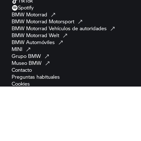
BMW Motorrad
Motorsport
BMW Motorrad
Vehículos de
autoridades
BMW Motorrad
Welt
BMW
Automóviles
MINI
Grupo
BMW
Museo
BMW
Contacto
Preguntas
habituales
Cookies
Política de
privacidad
Aviso
legal
Términos y condiciones
generales
Reglamento (UE) 2022/2065 de Servicios
Digitales
Normativa sobre seguridad de los
productos
Declaración de
accesibilidad
Mapa del
sitio
Reglamento de la UE sobre
baterías