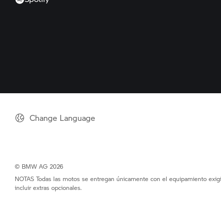
Change Language
© BMW AG 2026
NOTAS Todas las motos se entregan únicamente con el equipamiento exigid
incluir extras opcionales.